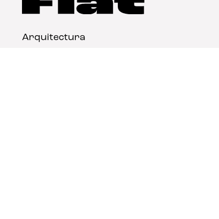
Arquitectura
Diseño
Arte
Nosotros
Nota legal
Contacto
© FLAT Magazine 2026