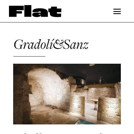
Gradolí&Sanz