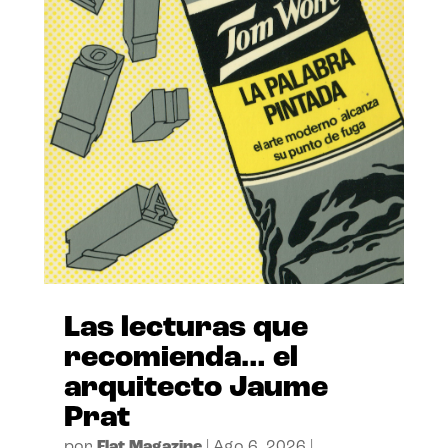
Las lecturas que
recomienda… el
arquitecto Jaume
Prat
por
Flat Magazine
|
Ago 6, 2026
|