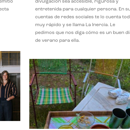
emitió
divulgación sea accesible, rigurosa y
ecta
entretenida para cualquier persona. En s
l
cuentas de redes sociales te lo cuenta to
muy rápido y se llama La Inercia. Le
pedimos que nos diga cómo es un buen dí
de verano para ella.