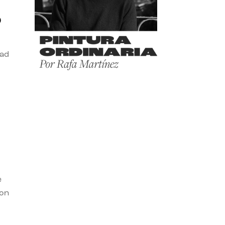
o
dad
e
con