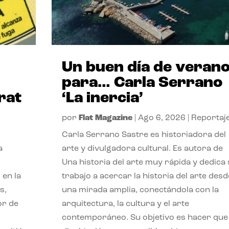
Un buen día de veran
para… Carla Serrano
rat
‘La inercia’
por
Flat Magazine
|
Ago 6, 2026
|
Reportaj
Carla Serrano Sastre es historiadora del
a
arte y divulgadora cultural. Es autora de
Una historia del arte muy rápida y dedica
 en la
trabajo a acercar la historia del arte desd
s,
una mirada amplia, conectándola con la
or de
arquitectura, la cultura y el arte
contemporáneo. Su objetivo es hacer que 