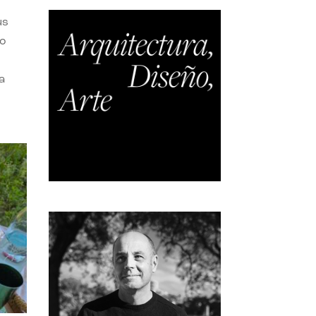
us
do
a