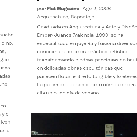
por
Flat Magazine
|
Ago 2, 2026
|
Arquitectura
,
Reportaje
Graduada en Arquitectura y Arte y Diseño
 mucho
Empar Juanes (Valencia, 1990) se ha
 o no,
especializado en joyería y fusiona diverso
as,
conocimientos en su práctica artística,
agan
transformando piedras preciosas en bru
turas
en delicadas obras escultóricas que
vadas
parecen flotar entre lo tangible y lo etére
 una
Le pedimos que nos cuente cómo es para
ella un buen día de verano.
ora
 y el
 Ivan
aría