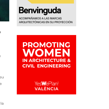
o
e
 su
e
la