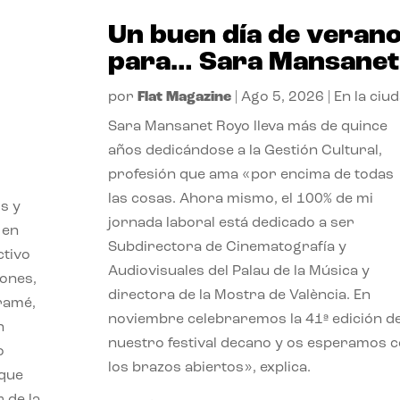
Un buen día de veran
para… Sara Mansanet
por
Flat Magazine
|
Ago 5, 2026
|
En la ciu
Sara Mansanet Royo lleva más de quince
años dedicándose a la Gestión Cultural,
profesión que ama «por encima de todas
las cosas. Ahora mismo, el 100% de mi
s y
jornada laboral está dedicado a ser
 en
Subdirectora de Cinematografía y
ctivo
Audiovisuales del Palau de la Música y
iones,
directora de la Mostra de València. En
iramé,
noviembre celebraremos la 41ª edición d
n
nuestro festival decano y os esperamos 
o
los brazos abiertos», explica.
 que
 de la