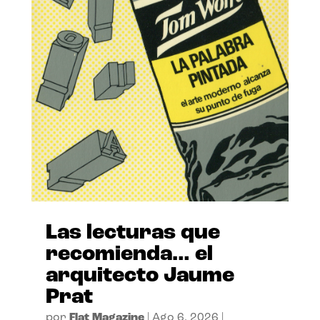
Las lecturas que
recomienda… el
arquitecto Jaume
Prat
por
Flat Magazine
|
Ago 6, 2026
|