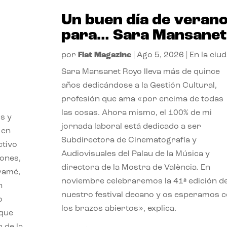
Un buen día de veran
para… Sara Mansanet
por
Flat Magazine
|
Ago 5, 2026
|
En la ciu
Sara Mansanet Royo lleva más de quince
años dedicándose a la Gestión Cultural,
profesión que ama «por encima de todas
las cosas. Ahora mismo, el 100% de mi
s y
jornada laboral está dedicado a ser
 en
Subdirectora de Cinematografía y
ctivo
Audiovisuales del Palau de la Música y
iones,
directora de la Mostra de València. En
iramé,
noviembre celebraremos la 41ª edición d
n
nuestro festival decano y os esperamos 
o
los brazos abiertos», explica.
 que
 de la