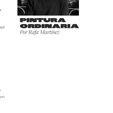
o
dad
e
con