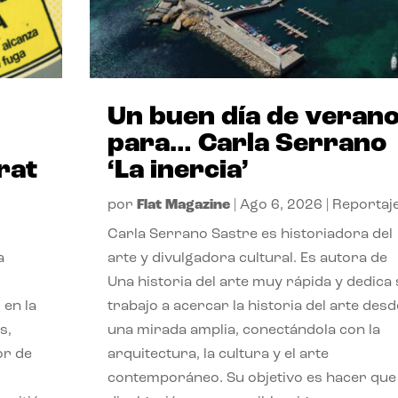
Un buen día de veran
para… Carla Serrano
rat
‘La inercia’
por
Flat Magazine
|
Ago 6, 2026
|
Reportaj
Carla Serrano Sastre es historiadora del
a
arte y divulgadora cultural. Es autora de
Una historia del arte muy rápida y dedica
 en la
trabajo a acercar la historia del arte desd
s,
una mirada amplia, conectándola con la
or de
arquitectura, la cultura y el arte
contemporáneo. Su objetivo es hacer que 