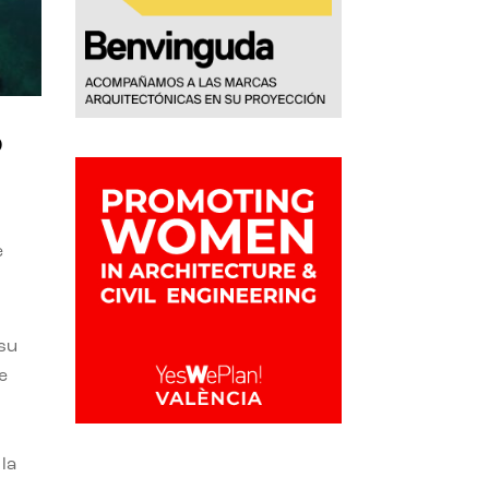
o
e
 su
e
la