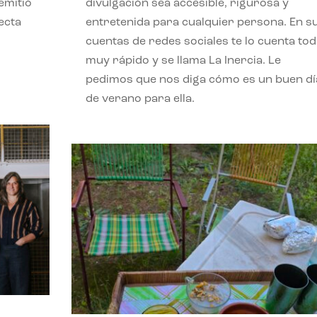
emitió
divulgación sea accesible, rigurosa y
ecta
entretenida para cualquier persona. En s
l
cuentas de redes sociales te lo cuenta to
muy rápido y se llama La Inercia. Le
pedimos que nos diga cómo es un buen dí
de verano para ella.