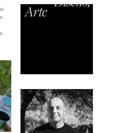
us
do
a