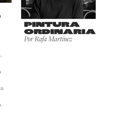
o
,
s
to
o.