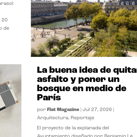
parasol
a 20
o de
La buena idea de quita
asfalto y poner un
bosque en medio de
París
por
Flat Magazine
|
Jul 27, 2026
|
Arquitectura
,
Reportaje
El proyecto de la explanada del
Ayuntamiento diseñado por Benjamin Le