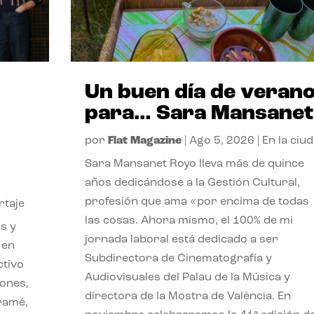
Un buen día de veran
para… Sara Mansanet
por
Flat Magazine
|
Ago 5, 2026
|
En la ciu
Sara Mansanet Royo lleva más de quince
años dedicándose a la Gestión Cultural,
profesión que ama «por encima de todas
rtaje
las cosas. Ahora mismo, el 100% de mi
s y
jornada laboral está dedicado a ser
 en
Subdirectora de Cinematografía y
ctivo
Audiovisuales del Palau de la Música y
iones,
directora de la Mostra de València. En
iramé,