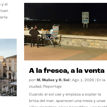
 y el
 Ivan
aría
A la fresca, a la venta
por
M. Muñoz y R. Sol
|
Ago 1, 2026
|
En la
ciudad
,
Reportaje
Cuando el sol cae y empieza a soplar la
brisa del mar, aparecen una mesa y unas