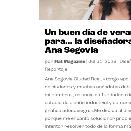
Un buen día de ver
para… la diseñador
Ana Segovia
por
Flat Magazine
|
Jul 31, 2026
|
Dise
Reportaje
Ana Segovia Ciudad Real, «tengo apel
de ciudades y muchas anécdotas debi
mi nombre», es socia co-fundadora d
estudio de diseño industrial y comuni
gráfica odosdesign. «Me dedico al di
porque me encanta solucionar probl
intentar resolver todo de la forma m