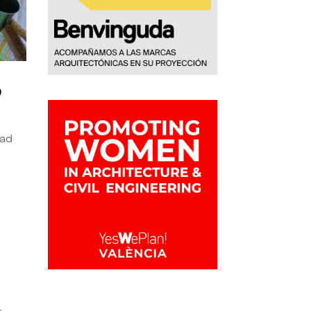
o
dad