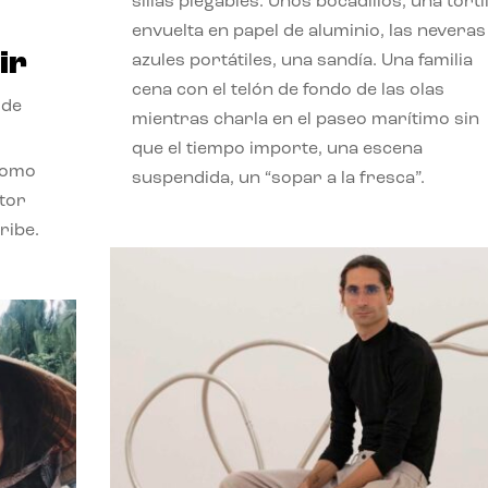
sillas plegables. Unos bocadillos, una tortil
envuelta en papel de aluminio, las neveras
ir
azules portátiles, una sandía. Una familia
cena con el telón de fondo de las olas
 de
mientras charla en el paseo marítimo sin
que el tiempo importe, una escena
como
suspendida, un “sopar a la fresca”.
stor
ribe.