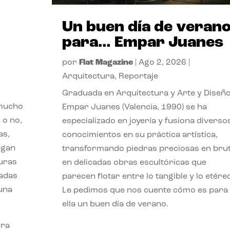
Un buen día de veran
para… Empar Juanes
por
Flat Magazine
|
Ago 2, 2026
|
Arquitectura
,
Reportaje
Graduada en Arquitectura y Arte y Diseño
 mucho
Empar Juanes (Valencia, 1990) se ha
 o no,
especializado en joyería y fusiona diverso
as,
conocimientos en su práctica artística,
agan
transformando piedras preciosas en bru
turas
en delicadas obras escultóricas que
vadas
parecen flotar entre lo tangible y lo etére
 una
Le pedimos que nos cuente cómo es para
ella un buen día de verano.
ora