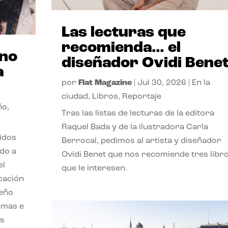
Las lecturas que
recomienda… el
ano
diseñador Ovidi Bene
a
por
Flat Magazine
|
Jul 30, 2026
|
En la
ciudad
,
Libros
,
Reportaje
ño
,
Tras las listas de lecturas de la editora
Raquel Bada y de la ilustradora Carla
lidos
Berrocal, pedimos al artista y diseñador
do a
Ovidi Benet que nos recomiende tres libr
el
que le interesen.
cación
seño
emas e
ás