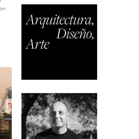
e
con