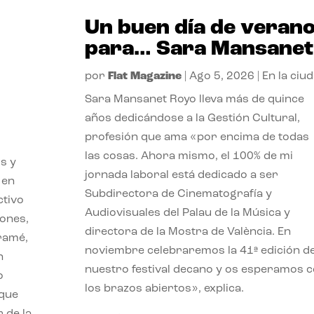
Un buen día de veran
para… Sara Mansanet
por
Flat Magazine
|
Ago 5, 2026
|
En la ciu
Sara Mansanet Royo lleva más de quince
años dedicándose a la Gestión Cultural,
profesión que ama «por encima de todas
las cosas. Ahora mismo, el 100% de mi
s y
jornada laboral está dedicado a ser
 en
Subdirectora de Cinematografía y
ctivo
Audiovisuales del Palau de la Música y
iones,
directora de la Mostra de València. En
iramé,
noviembre celebraremos la 41ª edición d
n
nuestro festival decano y os esperamos 
o
los brazos abiertos», explica.
 que
 de la