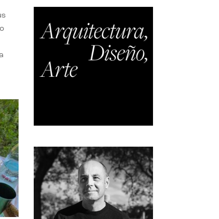
us
do
a