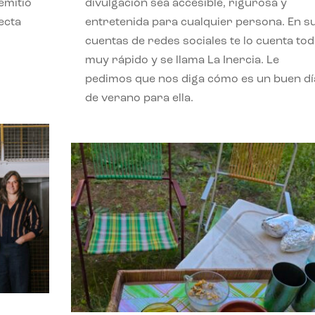
emitió
divulgación sea accesible, rigurosa y
ecta
entretenida para cualquier persona. En s
l
cuentas de redes sociales te lo cuenta to
muy rápido y se llama La Inercia. Le
pedimos que nos diga cómo es un buen dí
de verano para ella.