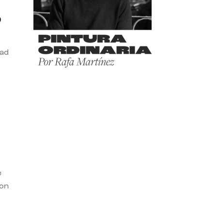
o
dad
e
con