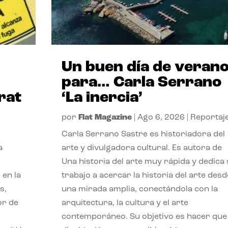
Un buen día de veran
para… Carla Serrano
rat
‘La inercia’
por
Flat Magazine
|
Ago 6, 2026
|
Reportaj
Carla Serrano Sastre es historiadora del
a
arte y divulgadora cultural. Es autora de
Una historia del arte muy rápida y dedica
 en la
trabajo a acercar la historia del arte desd
s,
una mirada amplia, conectándola con la
or de
arquitectura, la cultura y el arte
contemporáneo. Su objetivo es hacer que 