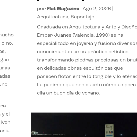
por
Flat Magazine
|
Ago 2, 2026
|
Arquitectura
,
Reportaje
Graduada en Arquitectura y Arte y Diseño
 mucho
Empar Juanes (Valencia, 1990) se ha
 o no,
especializado en joyería y fusiona diverso
as,
conocimientos en su práctica artística,
agan
transformando piedras preciosas en bru
turas
en delicadas obras escultóricas que
vadas
parecen flotar entre lo tangible y lo etére
 una
Le pedimos que nos cuente cómo es para
ella un buen día de verano.
ora
 y el
 Ivan
aría