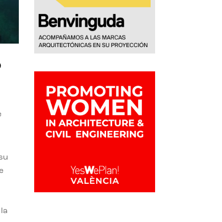
o
e
 su
e
la