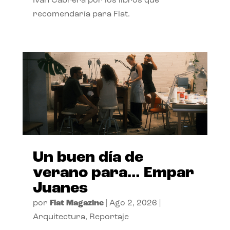
Ivan Cabrera por los libros que
recomendaría para Flat.
Un buen día de
verano para… Empar
Juanes
por
Flat Magazine
|
Ago 2, 2026
|
Arquitectura
,
Reportaje