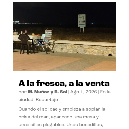
A la fresca, a la venta
por
M. Muñoz y R. Sol
|
Ago 1, 2026
|
En la
ciudad
,
Reportaje
Cuando el sol cae y empieza a soplar la
brisa del mar, aparecen una mesa y
unas sillas plegables. Unos bocadillos,