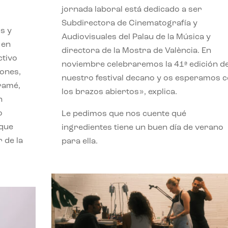
jornada laboral está dedicado a ser
Subdirectora de Cinematografía y
s y
Audiovisuales del Palau de la Música y
 en
directora de la Mostra de València. En
ctivo
noviembre celebraremos la 41ª edición d
iones,
nuestro festival decano y os esperamos 
iramé,
los brazos abiertos», explica.
n
o
Le pedimos que nos cuente qué
 que
ingredientes tiene un buen día de verano
 de la
para ella.