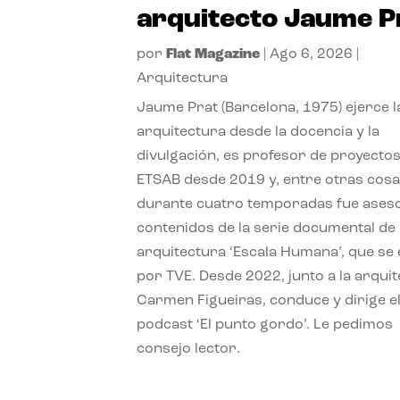
arquitecto Jaume P
por
Flat Magazine
|
Ago 6, 2026
|
Arquitectura
Jaume Prat (Barcelona, 1975) ejerce l
arquitectura desde la docencia y la
divulgación, es profesor de proyectos
ETSAB desde 2019 y, entre otras cosa
durante cuatro temporadas fue ases
contenidos de la serie documental de
arquitectura ‘Escala Humana’, que se 
por TVE. Desde 2022, junto a la arquit
Carmen Figueiras, conduce y dirige e
podcast ‘El punto gordo’. Le pedimos
consejo lector.