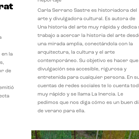
Reportaje
rat
Carla Serrano Sastre es historiadora del
arte y divulgadora cultural. Es autora de
Una historia del arte muy rápida y dedica
trabajo a acercar la historia del arte desd
a
una mirada amplia, conectándola con la
arquitectura, la cultura y el arte
 en la
contemporáneo. Su objetivo es hacer que 
s,
divulgación sea accesible, rigurosa y
or de
entretenida para cualquier persona. En s
cuentas de redes sociales te lo cuenta to
emitió
muy rápido y se llama La Inercia. Le
ecta
pedimos que nos diga cómo es un buen dí
l
de verano para ella.