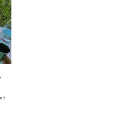
o
dad