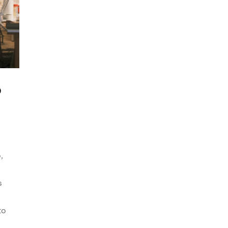
o
,
s
to