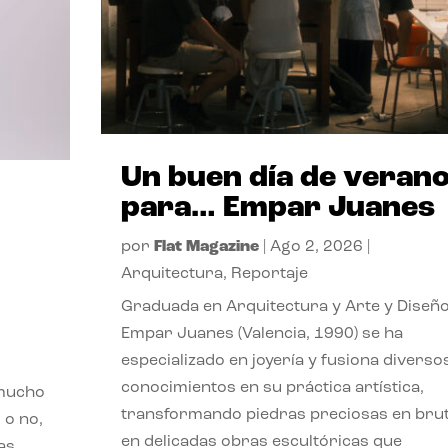
Un buen día de veran
para… Empar Juanes
por
Flat Magazine
|
Ago 2, 2026
|
Arquitectura
,
Reportaje
Graduada en Arquitectura y Arte y Diseño
Empar Juanes (Valencia, 1990) se ha
especializado en joyería y fusiona diverso
conocimientos en su práctica artística,
 mucho
transformando piedras preciosas en bru
 o no,
en delicadas obras escultóricas que
as,