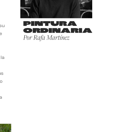
 su
e
la
us
do
a