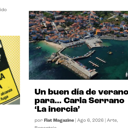
ido
Un buen día de veran
para… Carla Serrano
‘La inercia’
por
Flat Magazine
|
Ago 6, 2026
|
Arte
,