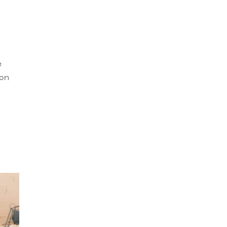
e
con