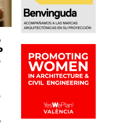
o
o
e
s
a