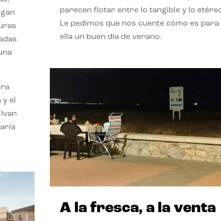
parecen flotar entre lo tangible y lo etére
agan
Le pedimos que nos cuente cómo es para
turas
ella un buen día de verano.
vadas
 una
ora
 y el
 Ivan
aría
A la fresca, a la venta