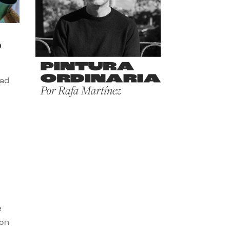
o
dad
e
con