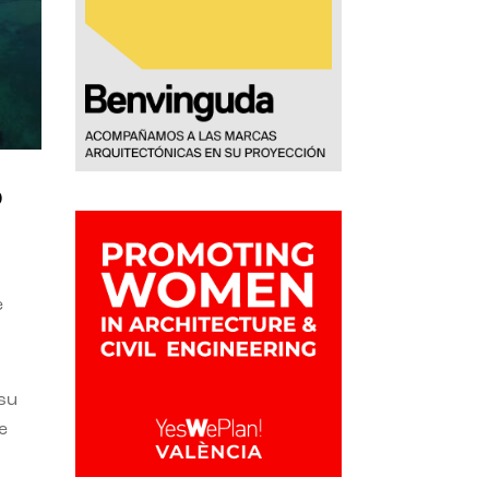
o
e
 su
e