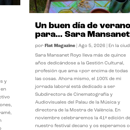
Un buen día de veran
para… Sara Mansanet
por
Flat Magazine
|
Ago 5, 2026
|
En la ciu
Sara Mansanet Royo lleva más de quince
años dedicándose a la Gestión Cultural,
profesión que ama «por encima de todas
las cosas. Ahora mismo, el 100% de mi
s y
jornada laboral está dedicado a ser
 en
Subdirectora de Cinematografía y
ctivo
Audiovisuales del Palau de la Música y
iones,
directora de la Mostra de València. En
iramé,
noviembre celebraremos la 41ª edición d
n
nuestro festival decano y os esperamos 
o