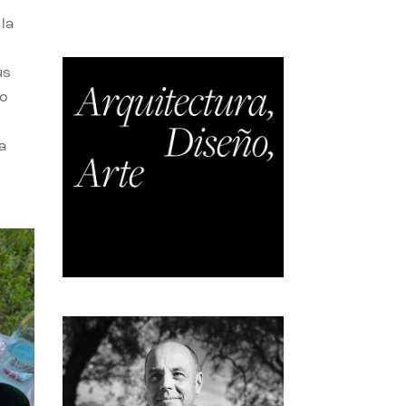
la
us
do
a