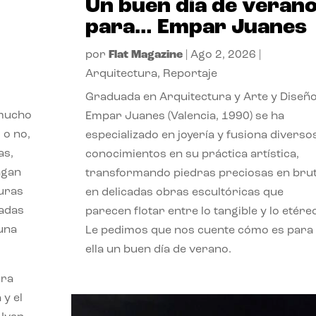
Un buen día de veran
para… Empar Juanes
por
Flat Magazine
|
Ago 2, 2026
|
Arquitectura
,
Reportaje
Graduada en Arquitectura y Arte y Diseño
 mucho
Empar Juanes (Valencia, 1990) se ha
 o no,
especializado en joyería y fusiona diverso
as,
conocimientos en su práctica artística,
agan
transformando piedras preciosas en bru
turas
en delicadas obras escultóricas que
vadas
parecen flotar entre lo tangible y lo etére
 una
Le pedimos que nos cuente cómo es para
ella un buen día de verano.
ora
 y el