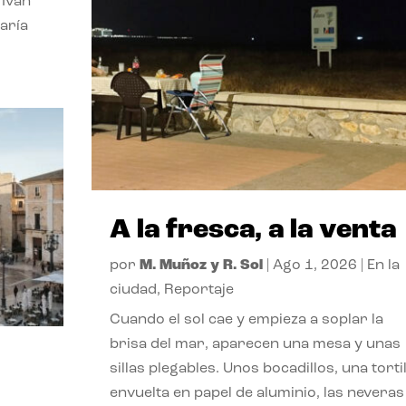
 Ivan
aría
A la fresca, a la venta
por
M. Muñoz y R. Sol
|
Ago 1, 2026
|
En la
ciudad
,
Reportaje
Cuando el sol cae y empieza a soplar la
brisa del mar, aparecen una mesa y unas
sillas plegables. Unos bocadillos, una tortil
envuelta en papel de aluminio, las neveras