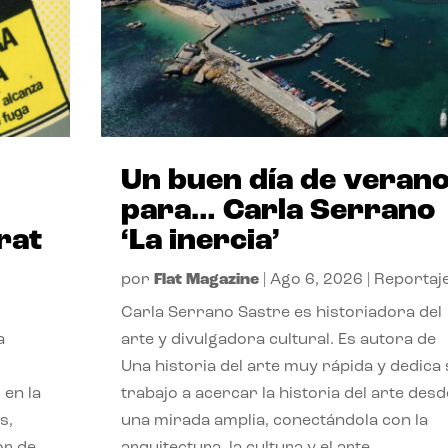
Un buen día de veran
para… Carla Serrano
rat
‘La inercia’
por
Flat Magazine
|
Ago 6, 2026
|
Reportaj
Carla Serrano Sastre es historiadora del
a
arte y divulgadora cultural. Es autora de
Una historia del arte muy rápida y dedica
 en la
trabajo a acercar la historia del arte desd
s,
una mirada amplia, conectándola con la
or de
arquitectura, la cultura y el arte