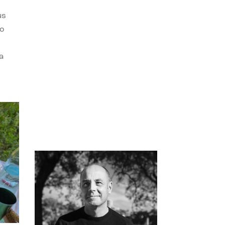
us
do
a