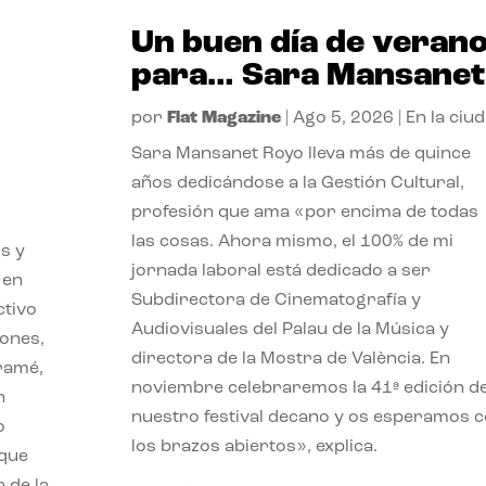
Un buen día de veran
para… Sara Mansanet
por
Flat Magazine
|
Ago 5, 2026
|
En la ciu
Sara Mansanet Royo lleva más de quince
años dedicándose a la Gestión Cultural,
profesión que ama «por encima de todas
las cosas. Ahora mismo, el 100% de mi
s y
jornada laboral está dedicado a ser
 en
Subdirectora de Cinematografía y
ctivo
Audiovisuales del Palau de la Música y
iones,
directora de la Mostra de València. En
iramé,
noviembre celebraremos la 41ª edición d
n
nuestro festival decano y os esperamos 
o
los brazos abiertos», explica.
 que
 de la