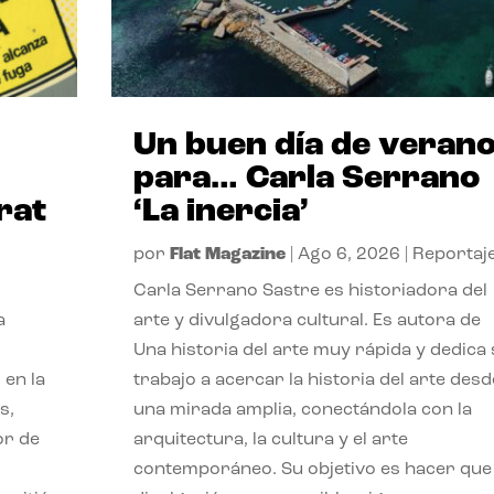
Un buen día de veran
para… Carla Serrano
rat
‘La inercia’
por
Flat Magazine
|
Ago 6, 2026
|
Reportaj
Carla Serrano Sastre es historiadora del
a
arte y divulgadora cultural. Es autora de
Una historia del arte muy rápida y dedica
 en la
trabajo a acercar la historia del arte desd
s,
una mirada amplia, conectándola con la
or de
arquitectura, la cultura y el arte
contemporáneo. Su objetivo es hacer que 