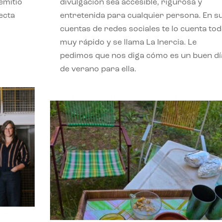
emitió
divulgación sea accesible, rigurosa y
ecta
entretenida para cualquier persona. En s
l
cuentas de redes sociales te lo cuenta to
muy rápido y se llama La Inercia. Le
pedimos que nos diga cómo es un buen dí
de verano para ella.