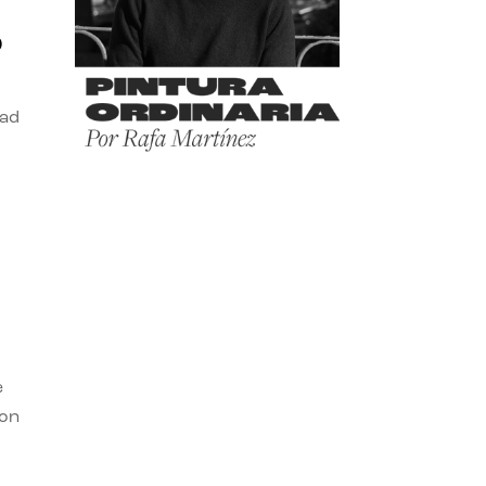
o
dad
e
con