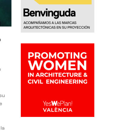
o
e
 su
e
la