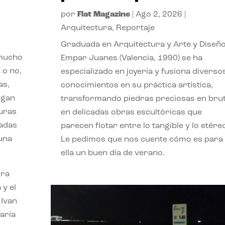
por
Flat Magazine
|
Ago 2, 2026
|
Arquitectura
,
Reportaje
Graduada en Arquitectura y Arte y Diseño
 mucho
Empar Juanes (Valencia, 1990) se ha
 o no,
especializado en joyería y fusiona diverso
as,
conocimientos en su práctica artística,
agan
transformando piedras preciosas en bru
turas
en delicadas obras escultóricas que
vadas
parecen flotar entre lo tangible y lo etére
 una
Le pedimos que nos cuente cómo es para
ella un buen día de verano.
ora
 y el
 Ivan
aría