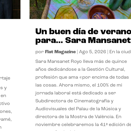
Un buen día de veran
para… Sara Mansanet
por
Flat Magazine
|
Ago 5, 2026
|
En la ciu
Sara Mansanet Royo lleva más de quince
años dedicándose a la Gestión Cultural,
profesión que ama «por encima de todas
rtaje
las cosas. Ahora mismo, el 100% de mi
s y
jornada laboral está dedicado a ser
 en
Subdirectora de Cinematografía y
ctivo
Audiovisuales del Palau de la Música y
iones,
directora de la Mostra de València. En
iramé,
noviembre celebraremos la 41ª edición d
n