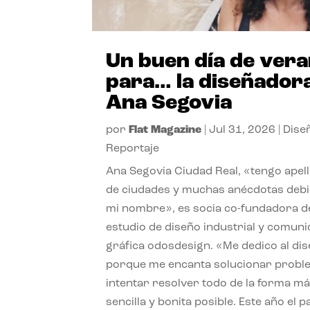
Un buen día de ver
para… la diseñador
Ana Segovia
por
Flat Magazine
|
Jul 31, 2026
|
Dise
Reportaje
Ana Segovia Ciudad Real, «tengo apel
de ciudades y muchas anécdotas debi
mi nombre», es socia co-fundadora d
estudio de diseño industrial y comuni
gráfica odosdesign. «Me dedico al di
porque me encanta solucionar probl
intentar resolver todo de la forma m
sencilla y bonita posible. Este año el 