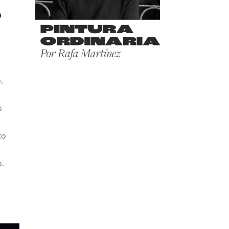
o
,
s
to
o.