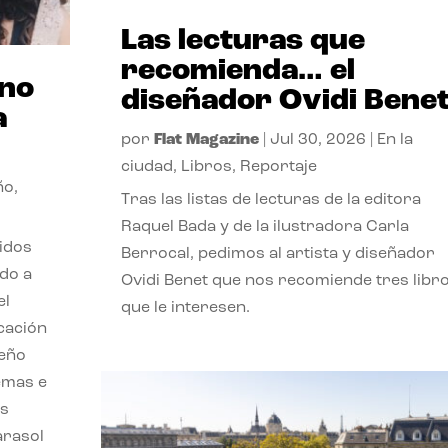
Las lecturas que
recomienda… el
ano
diseñador Ovidi Bene
a
por
Flat Magazine
|
Jul 30, 2026
|
En la
ciudad
,
Libros
,
Reportaje
ño
,
Tras las listas de lecturas de la editora
Raquel Bada y de la ilustradora Carla
lidos
Berrocal, pedimos al artista y diseñador
do a
Ovidi Benet que nos recomiende tres libr
el
que le interesen.
cación
seño
emas e
ás
parasol