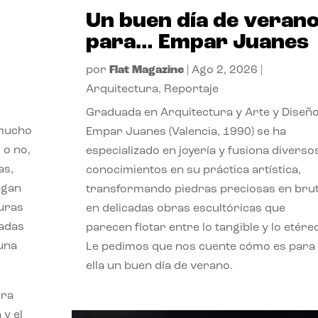
Un buen día de veran
para… Empar Juanes
por
Flat Magazine
|
Ago 2, 2026
|
Arquitectura
,
Reportaje
Graduada en Arquitectura y Arte y Diseño
 mucho
Empar Juanes (Valencia, 1990) se ha
 o no,
especializado en joyería y fusiona diverso
as,
conocimientos en su práctica artística,
agan
transformando piedras preciosas en bru
turas
en delicadas obras escultóricas que
vadas
parecen flotar entre lo tangible y lo etére
 una
Le pedimos que nos cuente cómo es para
ella un buen día de verano.
ora
 y el