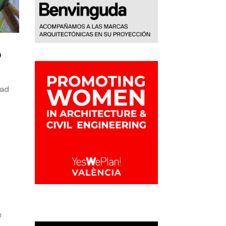
o
dad
e