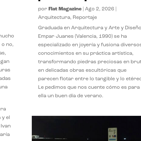
por
Flat Magazine
|
Ago 2, 2026
|
Arquitectura
,
Reportaje
Graduada en Arquitectura y Arte y Diseño
 mucho
Empar Juanes (Valencia, 1990) se ha
 o no,
especializado en joyería y fusiona diverso
as,
conocimientos en su práctica artística,
agan
transformando piedras preciosas en bru
turas
en delicadas obras escultóricas que
vadas
parecen flotar entre lo tangible y lo etére
 una
Le pedimos que nos cuente cómo es para
ella un buen día de verano.
ora
 y el
 Ivan
aría