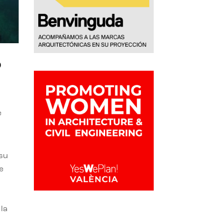
o
e
 su
e
la