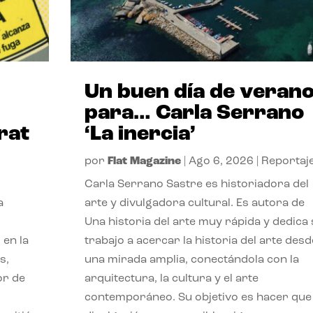
Un buen día de veran
para… Carla Serrano
rat
‘La inercia’
por
Flat Magazine
|
Ago 6, 2026
|
Reportaj
Carla Serrano Sastre es historiadora del
a
arte y divulgadora cultural. Es autora de
Una historia del arte muy rápida y dedica
 en la
trabajo a acercar la historia del arte desd
s,
una mirada amplia, conectándola con la
or de
arquitectura, la cultura y el arte
contemporáneo. Su objetivo es hacer que 