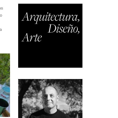
us
do
a