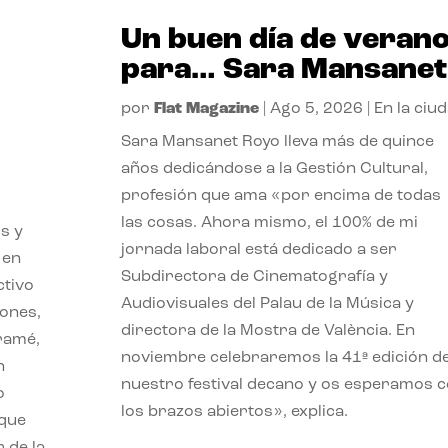
Un buen día de veran
para… Sara Mansanet
por
Flat Magazine
|
Ago 5, 2026
|
En la ciu
Sara Mansanet Royo lleva más de quince
años dedicándose a la Gestión Cultural,
profesión que ama «por encima de todas
las cosas. Ahora mismo, el 100% de mi
s y
jornada laboral está dedicado a ser
 en
Subdirectora de Cinematografía y
ctivo
Audiovisuales del Palau de la Música y
iones,
directora de la Mostra de València. En
iramé,
noviembre celebraremos la 41ª edición d
n
nuestro festival decano y os esperamos 
o
los brazos abiertos», explica.
 que
 de la