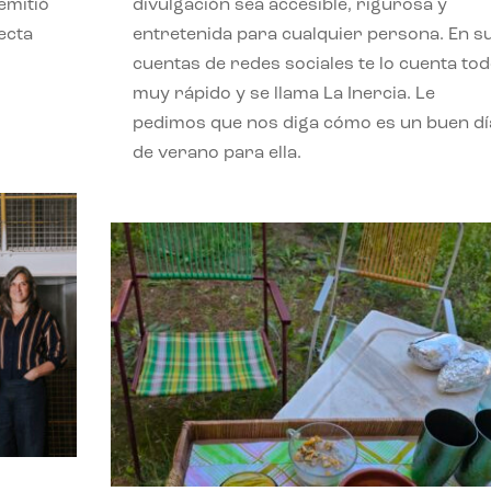
emitió
divulgación sea accesible, rigurosa y
ecta
entretenida para cualquier persona. En s
l
cuentas de redes sociales te lo cuenta to
muy rápido y se llama La Inercia. Le
pedimos que nos diga cómo es un buen dí
de verano para ella.