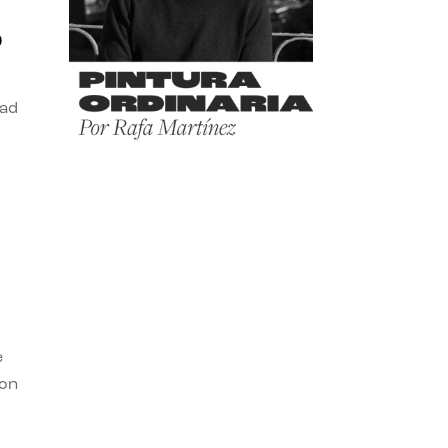
o
dad
e
con