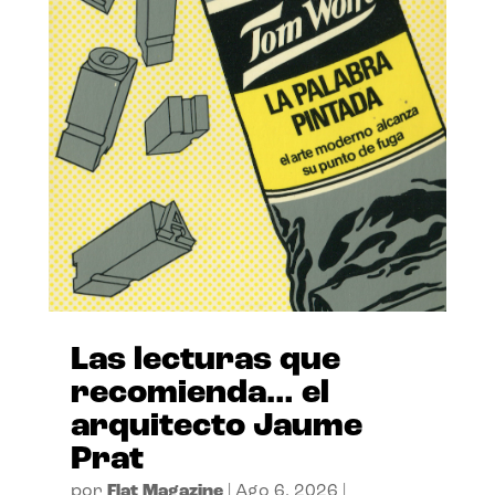
Las lecturas que
recomienda… el
arquitecto Jaume
Prat
por
Flat Magazine
|
Ago 6, 2026
|