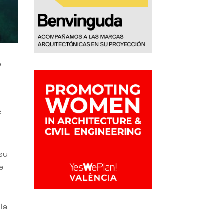
o
e
 su
e
la