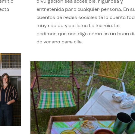
emitió
divulgación sea accesible, rigurosa y
ecta
entretenida para cualquier persona. En s
l
cuentas de redes sociales te lo cuenta to
muy rápido y se llama La Inercia. Le
pedimos que nos diga cómo es un buen dí
de verano para ella.