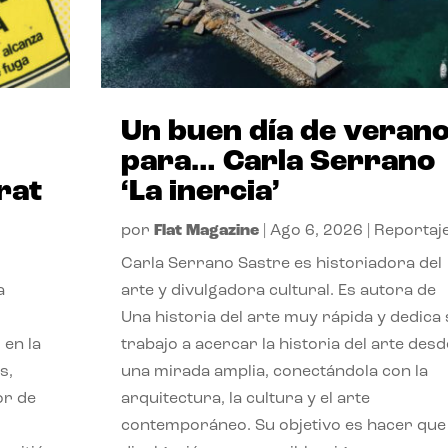
Un buen día de veran
para… Carla Serrano
rat
‘La inercia’
por
Flat Magazine
|
Ago 6, 2026
|
Reportaj
Carla Serrano Sastre es historiadora del
a
arte y divulgadora cultural. Es autora de
Una historia del arte muy rápida y dedica
 en la
trabajo a acercar la historia del arte desd
s,
una mirada amplia, conectándola con la
or de
arquitectura, la cultura y el arte
contemporáneo. Su objetivo es hacer que 