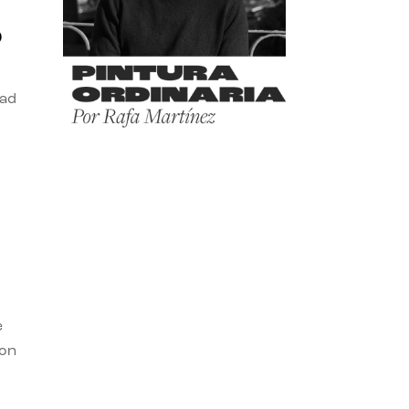
o
dad
e
con