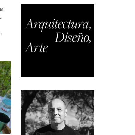
us
do
a