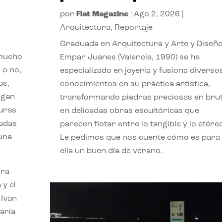
por
Flat Magazine
|
Ago 2, 2026
|
Arquitectura
,
Reportaje
Graduada en Arquitectura y Arte y Diseño
 mucho
Empar Juanes (Valencia, 1990) se ha
 o no,
especializado en joyería y fusiona diverso
as,
conocimientos en su práctica artística,
agan
transformando piedras preciosas en bru
turas
en delicadas obras escultóricas que
vadas
parecen flotar entre lo tangible y lo etére
 una
Le pedimos que nos cuente cómo es para
ella un buen día de verano.
ora
 y el
 Ivan
aría