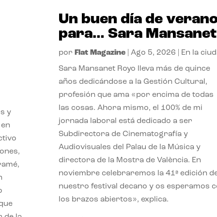
Un buen día de veran
para… Sara Mansanet
por
Flat Magazine
|
Ago 5, 2026
|
En la ciu
Sara Mansanet Royo lleva más de quince
años dedicándose a la Gestión Cultural,
profesión que ama «por encima de todas
las cosas. Ahora mismo, el 100% de mi
s y
jornada laboral está dedicado a ser
 en
Subdirectora de Cinematografía y
ctivo
Audiovisuales del Palau de la Música y
iones,
directora de la Mostra de València. En
iramé,
noviembre celebraremos la 41ª edición d
n
nuestro festival decano y os esperamos 
o
los brazos abiertos», explica.
 que
 de la