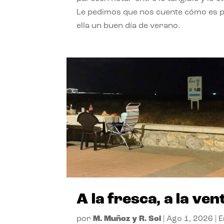
Le pedimos que nos cuente cómo es 
ella un buen día de verano.
A la fresca, a la ven
por
M. Muñoz y R. Sol
|
Ago 1, 2026
|
E