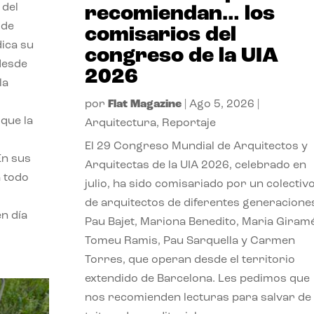
 del
recomiendan… los
 de
comisarios del
dica su
congreso de la UIA
 desde
2026
la
por
Flat Magazine
|
Ago 5, 2026
|
que la
Arquitectura
,
Reportaje
El 29 Congreso Mundial de Arquitectos y
En sus
Arquitectas de la UIA 2026, celebrado en
a todo
julio, ha sido comisariado por un colectiv
de arquitectos de diferentes generacione
n día
Pau Bajet, Mariona Benedito, Maria Giramé
Tomeu Ramis, Pau Sarquella y Carmen
Torres, que operan desde el territorio
extendido de Barcelona. Les pedimos que
nos recomienden lecturas para salvar de 