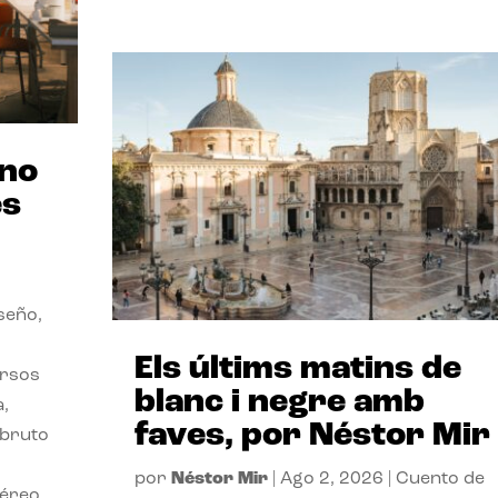
ano
es
seño,
Els últims matins de
ersos
blanc i negre amb
a,
faves, por Néstor Mir
 bruto
por
Néstor Mir
|
Ago 2, 2026
|
Cuento de
téreo.