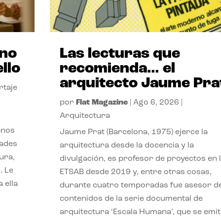
ano
Las lecturas que
llo
recomienda… el
arquitecto Jaume Pra
rtaje
por
Flat Magazine
|
Ago 6, 2026
|
Arquitectura
anos
Jaume Prat (Barcelona, 1975) ejerce la
dades
arquitectura desde la docencia y la
ura,
divulgación, es profesor de proyectos en 
. Le
ETSAB desde 2019 y, entre otras cosas,
 ella
durante cuatro temporadas fue asesor d
contenidos de la serie documental de
arquitectura ‘Escala Humana’, que se emit