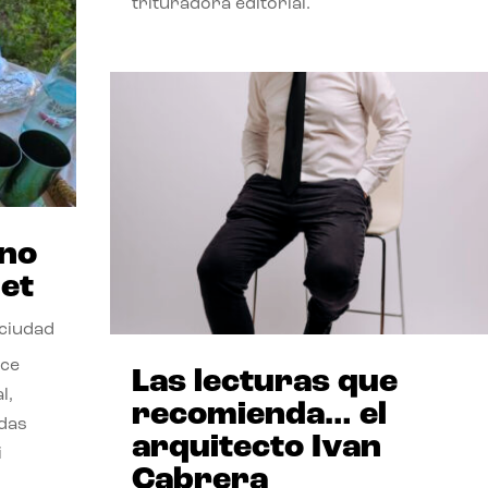
trituradora editorial.
ano
et
 ciudad
nce
Las lecturas que
l,
recomienda… el
odas
arquitecto Ivan
i
Cabrera