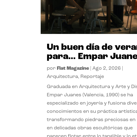
Un buen día de ver
para… Empar Juan
por
Flat Magazine
|
Ago 2, 2026
|
Arquitectura
,
Reportaje
Graduada en Arquitectura y Arte y Di
Empar Juanes (Valencia, 1990) se ha
especializado en joyería y fusiona div
conocimientos en su práctica artístic
transformando piedras preciosas en
en delicadas obras escultóricas que
parecen flotar entre lo tangible y lo e