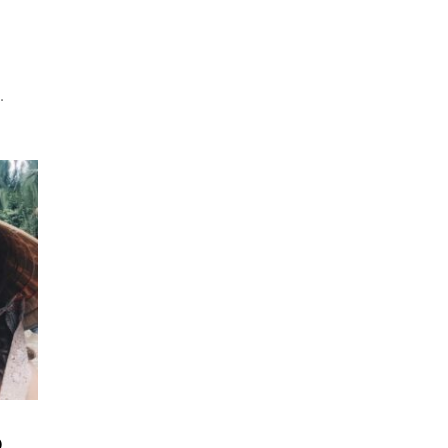
o
.
o