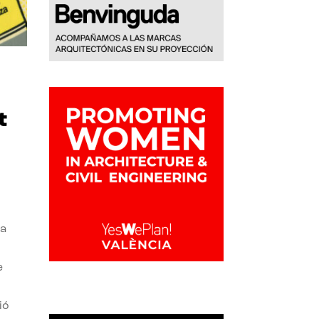
t
la
e
ió