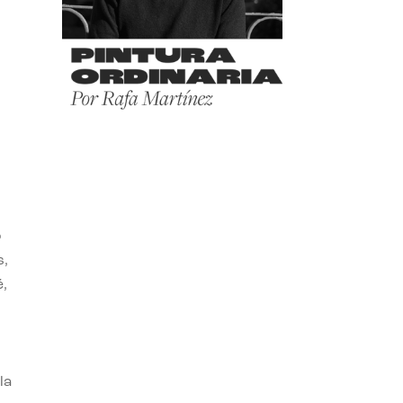
o
s,
,
la