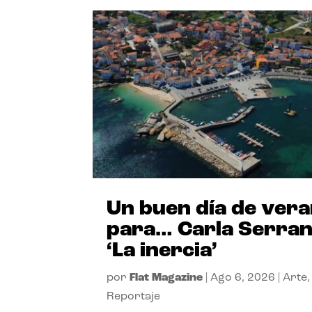
Un buen día de ver
para… Carla Serra
‘La inercia’
por
Flat Magazine
|
Ago 6, 2026
|
Arte
,
Reportaje