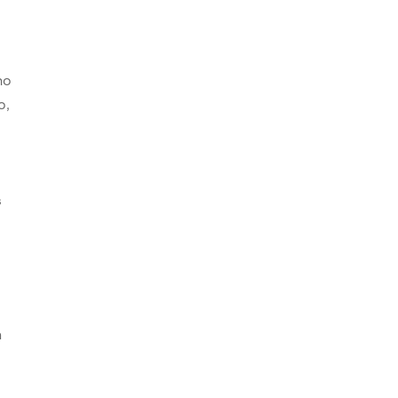
ho
o,
s
s
n