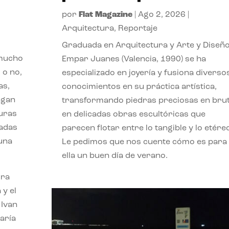
por
Flat Magazine
|
Ago 2, 2026
|
Arquitectura
,
Reportaje
Graduada en Arquitectura y Arte y Diseño
 mucho
Empar Juanes (Valencia, 1990) se ha
 o no,
especializado en joyería y fusiona diverso
as,
conocimientos en su práctica artística,
agan
transformando piedras preciosas en bru
turas
en delicadas obras escultóricas que
vadas
parecen flotar entre lo tangible y lo etére
 una
Le pedimos que nos cuente cómo es para
ella un buen día de verano.
ora
 y el
 Ivan
aría