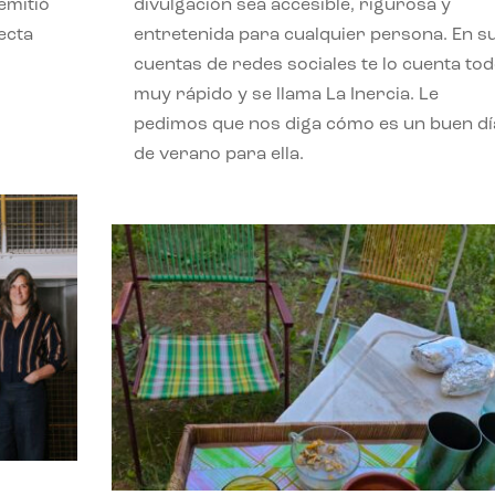
emitió
divulgación sea accesible, rigurosa y
ecta
entretenida para cualquier persona. En s
l
cuentas de redes sociales te lo cuenta to
muy rápido y se llama La Inercia. Le
pedimos que nos diga cómo es un buen dí
de verano para ella.