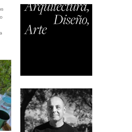
us
do
a