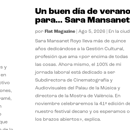
Un buen día de veran
para… Sara Mansanet
por
Flat Magazine
|
Ago 5, 2026
|
En la ciu
Sara Mansanet Royo lleva más de quince
años dedicándose a la Gestión Cultural,
profesión que ama «por encima de todas
las cosas. Ahora mismo, el 100% de mi
s y
jornada laboral está dedicado a ser
 en
Subdirectora de Cinematografía y
ctivo
Audiovisuales del Palau de la Música y
iones,
directora de la Mostra de València. En
iramé,
noviembre celebraremos la 41ª edición d
n
nuestro festival decano y os esperamos 
o
los brazos abiertos», explica.
 que
 de la