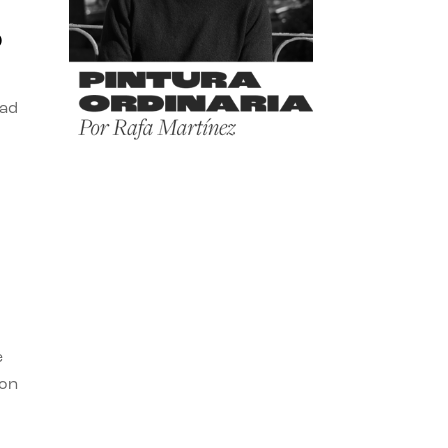
o
dad
e
con