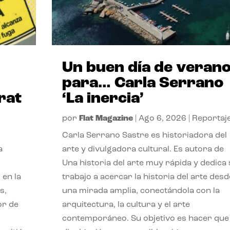
Un buen día de veran
para… Carla Serrano
rat
‘La inercia’
por
Flat Magazine
|
Ago 6, 2026
|
Reportaj
Carla Serrano Sastre es historiadora del
a
arte y divulgadora cultural. Es autora de
Una historia del arte muy rápida y dedica
 en la
trabajo a acercar la historia del arte desd
s,
una mirada amplia, conectándola con la
or de
arquitectura, la cultura y el arte
contemporáneo. Su objetivo es hacer que 