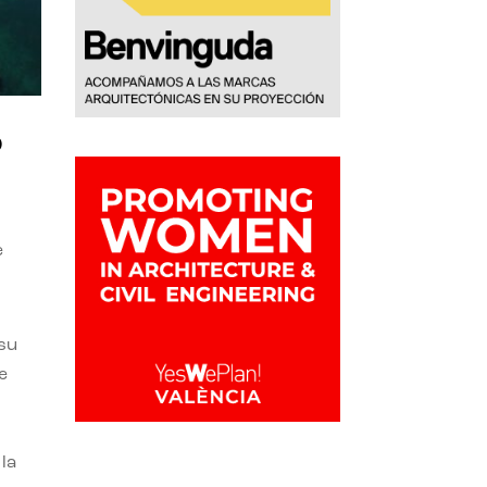
o
e
 su
e
la