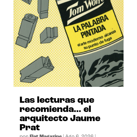
Las lecturas que
recomienda… el
arquitecto Jaume
Prat
por
Flat Magazine
|
Ago 6, 2026
|