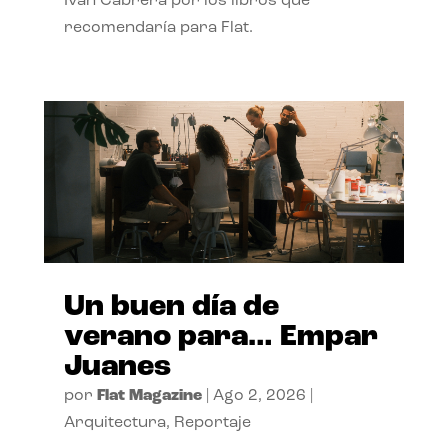
Ivan Cabrera por los libros que
recomendaría para Flat.
Un buen día de
verano para… Empar
Juanes
por
Flat Magazine
|
Ago 2, 2026
|
Arquitectura
,
Reportaje