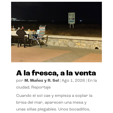
A la fresca, a la venta
por
M. Muñoz y R. Sol
|
Ago 1, 2026
|
En la
ciudad
,
Reportaje
Cuando el sol cae y empieza a soplar la
brisa del mar, aparecen una mesa y
unas sillas plegables. Unos bocadillos,