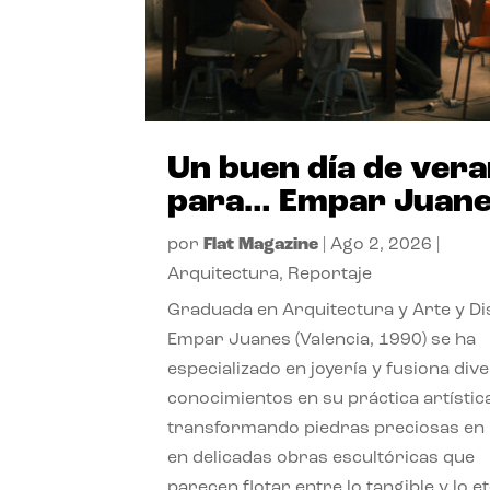
Un buen día de ver
para… Empar Juan
por
Flat Magazine
|
Ago 2, 2026
|
Arquitectura
,
Reportaje
Graduada en Arquitectura y Arte y Di
Empar Juanes (Valencia, 1990) se ha
especializado en joyería y fusiona div
conocimientos en su práctica artístic
transformando piedras preciosas en
en delicadas obras escultóricas que
parecen flotar entre lo tangible y lo e