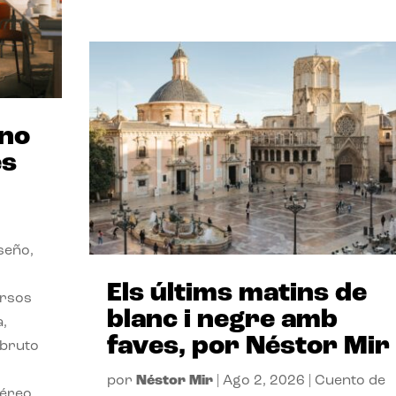
ano
es
seño,
Els últims matins de
ersos
blanc i negre amb
a,
faves, por Néstor Mir
 bruto
por
Néstor Mir
|
Ago 2, 2026
|
Cuento de
téreo.