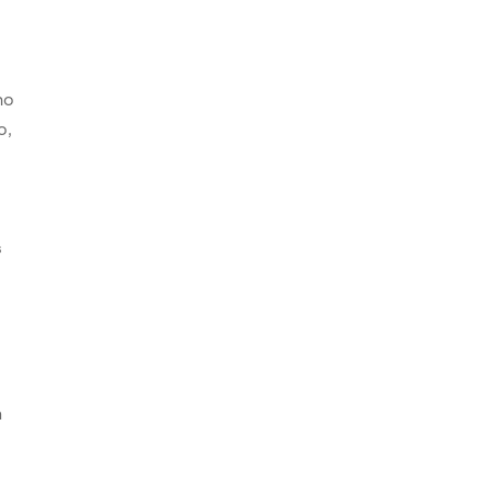
ho
o,
s
s
n