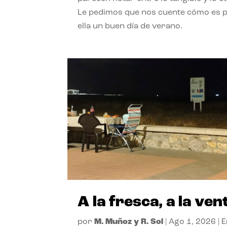
Le pedimos que nos cuente cómo es 
ella un buen día de verano.
A la fresca, a la ven
por
M. Muñoz y R. Sol
|
Ago 1, 2026
|
E