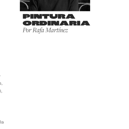
o
s,
,
la