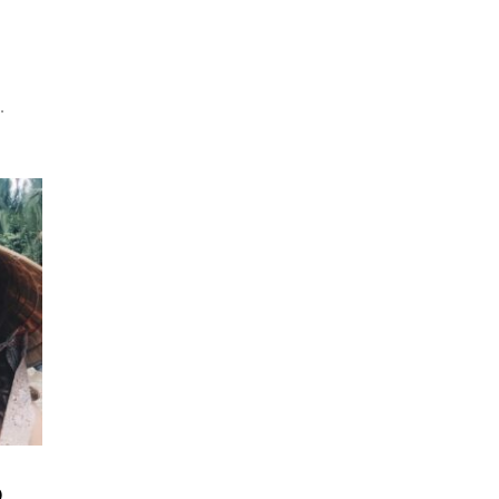
o
.
o