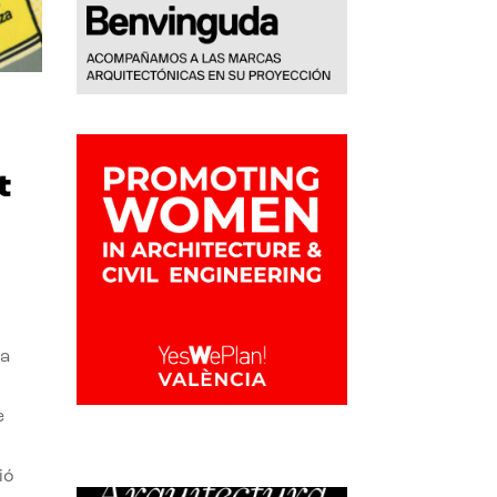
t
la
e
ió