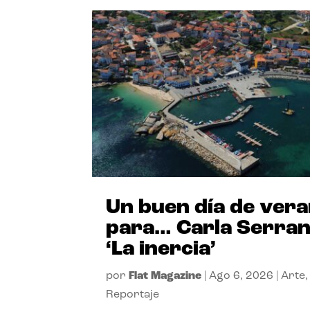
Un buen día de ver
para… Carla Serra
‘La inercia’
por
Flat Magazine
|
Ago 6, 2026
|
Arte
,
Reportaje