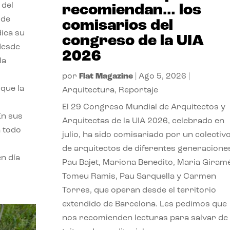
 del
recomiendan… los
 de
comisarios del
dica su
congreso de la UIA
 desde
2026
la
por
Flat Magazine
|
Ago 5, 2026
|
que la
Arquitectura
,
Reportaje
El 29 Congreso Mundial de Arquitectos y
En sus
Arquitectas de la UIA 2026, celebrado en
a todo
julio, ha sido comisariado por un colectiv
de arquitectos de diferentes generacione
n día
Pau Bajet, Mariona Benedito, Maria Giramé
Tomeu Ramis, Pau Sarquella y Carmen
Torres, que operan desde el territorio
extendido de Barcelona. Les pedimos que
nos recomienden lecturas para salvar de 