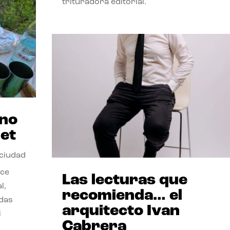
trituradora editorial.
ano
et
 ciudad
nce
Las lecturas que
l,
recomienda… el
odas
arquitecto Ivan
i
Cabrera