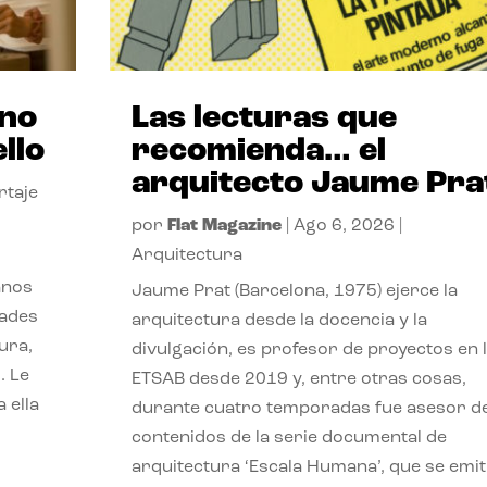
ano
Las lecturas que
llo
recomienda… el
arquitecto Jaume Pra
rtaje
por
Flat Magazine
|
Ago 6, 2026
|
Arquitectura
anos
Jaume Prat (Barcelona, 1975) ejerce la
dades
arquitectura desde la docencia y la
ura,
divulgación, es profesor de proyectos en 
. Le
ETSAB desde 2019 y, entre otras cosas,
 ella
durante cuatro temporadas fue asesor d
contenidos de la serie documental de
arquitectura ‘Escala Humana’, que se emit