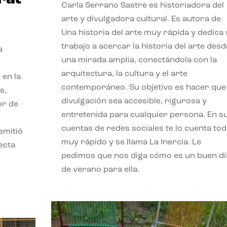
Carla Serrano Sastre es historiadora del
arte y divulgadora cultural. Es autora de
Una historia del arte muy rápida y dedica
trabajo a acercar la historia del arte desd
a
una mirada amplia, conectándola con la
arquitectura, la cultura y el arte
 en la
contemporáneo. Su objetivo es hacer que 
s,
divulgación sea accesible, rigurosa y
or de
entretenida para cualquier persona. En s
cuentas de redes sociales te lo cuenta to
emitió
muy rápido y se llama La Inercia. Le
ecta
pedimos que nos diga cómo es un buen dí
l
de verano para ella.