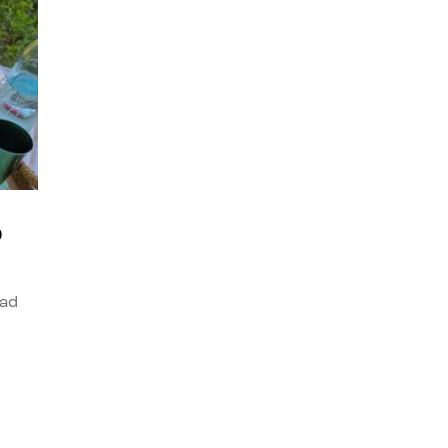
o
dad