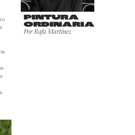
 su
e
la
us
do
a