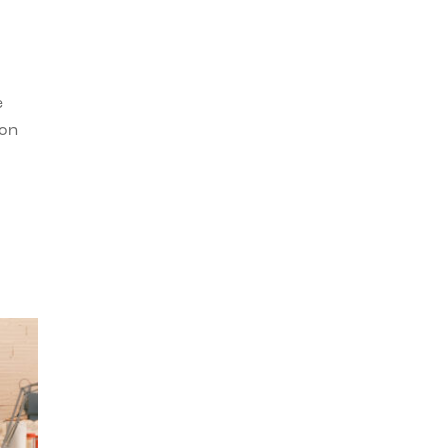
e
con