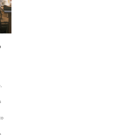
o
,
s
to
o.