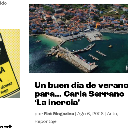
ido
Un buen día de veran
para… Carla Serrano
‘La inercia’
por
Flat Magazine
|
Ago 6, 2026
|
Arte
,
Reportaje
rat