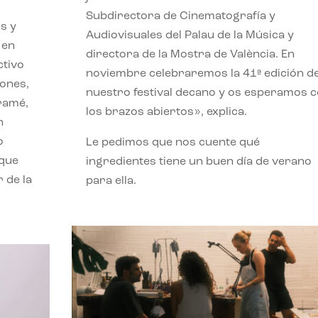
Subdirectora de Cinematografía y
s y
Audiovisuales del Palau de la Música y
 en
directora de la Mostra de València. En
ctivo
noviembre celebraremos la 41ª edición d
iones,
nuestro festival decano y os esperamos 
iramé,
los brazos abiertos», explica.
n
o
Le pedimos que nos cuente qué
 que
ingredientes tiene un buen día de verano
 de la
para ella.