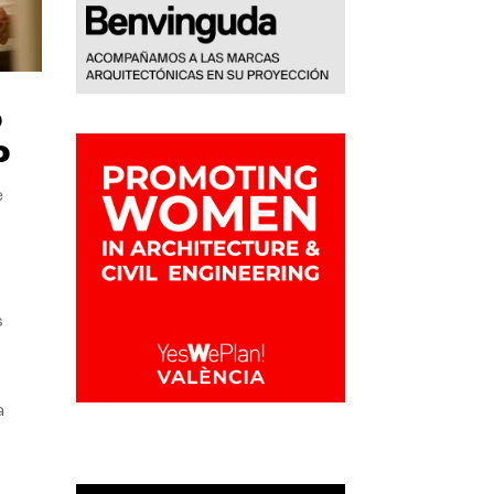
o
o
e
s
a