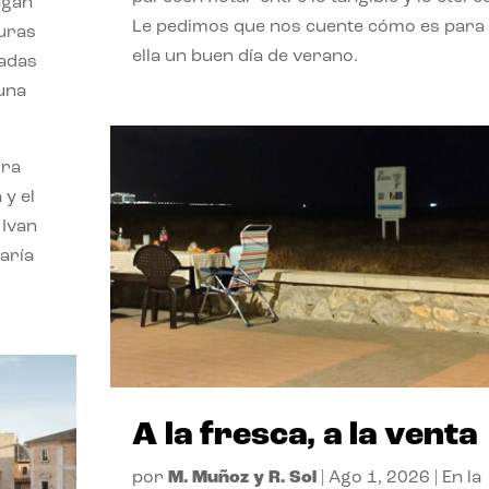
agan
Le pedimos que nos cuente cómo es para
turas
ella un buen día de verano.
vadas
 una
ora
 y el
 Ivan
aría
A la fresca, a la venta
por
M. Muñoz y R. Sol
|
Ago 1, 2026
|
En la