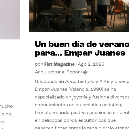
Un buen día de veran
para… Empar Juanes
por
Flat Magazine
|
Ago 2, 2026
|
Arquitectura
,
Reportaje
Graduada en Arquitectura y Arte y Diseño
Empar Juanes (Valencia, 1990) se ha
especializado en joyería y fusiona diverso
conocimientos en su práctica artística,
 mucho
transformando piedras preciosas en bru
 o no,
en delicadas obras escultóricas que
as,
parecen flotar entre lo tangible y lo etére