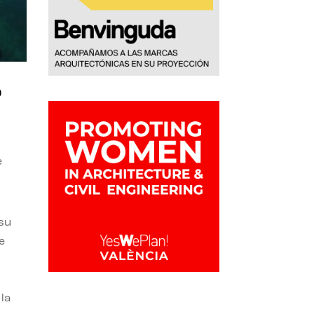
o
e
 su
e
la