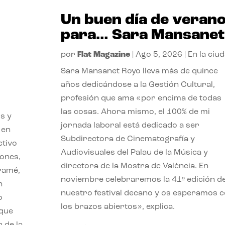
Un buen día de veran
para… Sara Mansanet
por
Flat Magazine
|
Ago 5, 2026
|
En la ciu
Sara Mansanet Royo lleva más de quince
años dedicándose a la Gestión Cultural,
profesión que ama «por encima de todas
las cosas. Ahora mismo, el 100% de mi
s y
jornada laboral está dedicado a ser
 en
Subdirectora de Cinematografía y
ctivo
Audiovisuales del Palau de la Música y
iones,
directora de la Mostra de València. En
iramé,
noviembre celebraremos la 41ª edición d
n
nuestro festival decano y os esperamos 
o
los brazos abiertos», explica.
 que
 de la