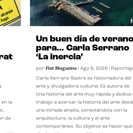
Un buen día de veran
para… Carla Serrano
rat
‘La inercia’
por
Flat Magazine
|
Ago 6, 2026
|
Reportaj
Carla Serrano Sastre es historiadora del
a
arte y divulgadora cultural. Es autora de
Una historia del arte muy rápida y dedica
 en la
trabajo a acercar la historia del arte desd
s,
una mirada amplia, conectándola con la
or de
arquitectura, la cultura y el arte
contemporáneo. Su objetivo es hacer que 