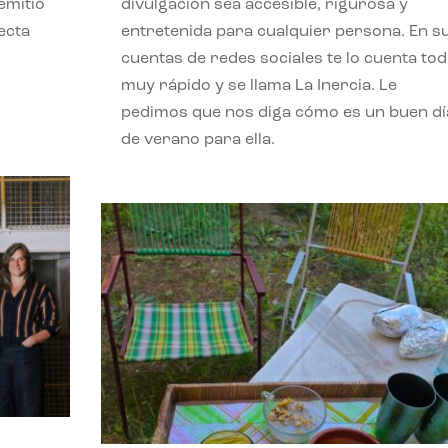
emitió
divulgación sea accesible, rigurosa y
ecta
entretenida para cualquier persona. En s
l
cuentas de redes sociales te lo cuenta to
muy rápido y se llama La Inercia. Le
pedimos que nos diga cómo es un buen dí
de verano para ella.