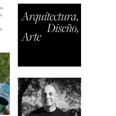
us
do
a