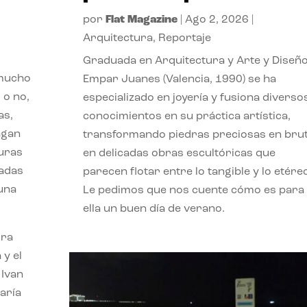
por
Flat Magazine
|
Ago 2, 2026
|
Arquitectura
,
Reportaje
Graduada en Arquitectura y Arte y Diseño
 mucho
Empar Juanes (Valencia, 1990) se ha
 o no,
especializado en joyería y fusiona diverso
as,
conocimientos en su práctica artística,
agan
transformando piedras preciosas en bru
turas
en delicadas obras escultóricas que
vadas
parecen flotar entre lo tangible y lo etére
 una
Le pedimos que nos cuente cómo es para
ella un buen día de verano.
ora
 y el
 Ivan
aría