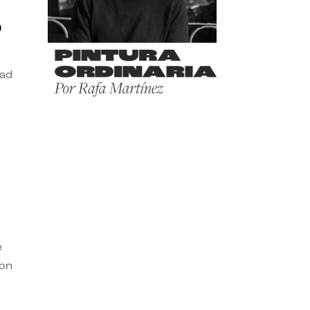
o
dad
e
con