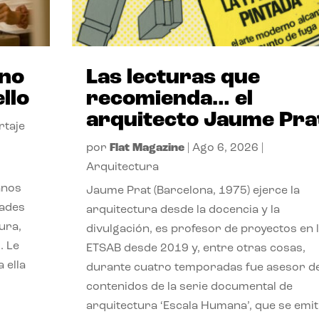
ano
Las lecturas que
llo
recomienda… el
arquitecto Jaume Pra
rtaje
por
Flat Magazine
|
Ago 6, 2026
|
Arquitectura
anos
Jaume Prat (Barcelona, 1975) ejerce la
dades
arquitectura desde la docencia y la
ura,
divulgación, es profesor de proyectos en 
. Le
ETSAB desde 2019 y, entre otras cosas,
 ella
durante cuatro temporadas fue asesor d
contenidos de la serie documental de
arquitectura ‘Escala Humana’, que se emit