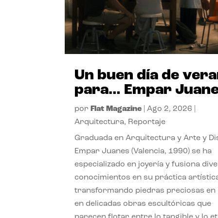
Un buen día de ver
para… Empar Juan
por
Flat Magazine
|
Ago 2, 2026
|
Arquitectura
,
Reportaje
Graduada en Arquitectura y Arte y Di
Empar Juanes (Valencia, 1990) se ha
especializado en joyería y fusiona div
conocimientos en su práctica artístic
transformando piedras preciosas en
en delicadas obras escultóricas que
parecen flotar entre lo tangible y lo e