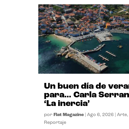
Un buen día de ver
para… Carla Serra
‘La inercia’
por
Flat Magazine
|
Ago 6, 2026
|
Arte
,
Reportaje