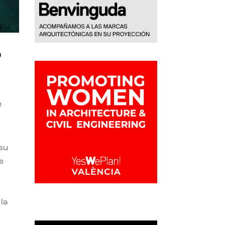
o
e
 su
e
la