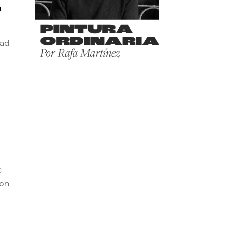
o
dad
e
con