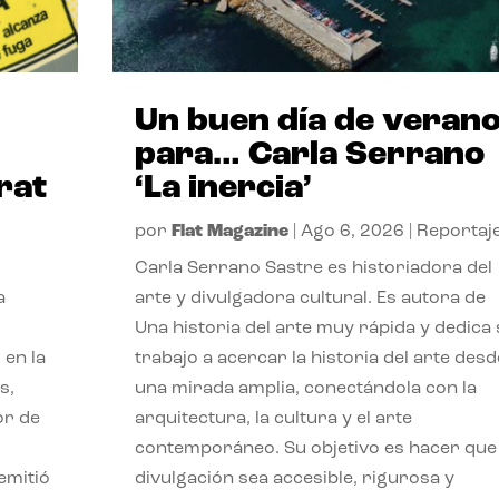
Un buen día de veran
para… Carla Serrano
rat
‘La inercia’
por
Flat Magazine
|
Ago 6, 2026
|
Reportaj
Carla Serrano Sastre es historiadora del
a
arte y divulgadora cultural. Es autora de
Una historia del arte muy rápida y dedica
 en la
trabajo a acercar la historia del arte desd
s,
una mirada amplia, conectándola con la
or de
arquitectura, la cultura y el arte
contemporáneo. Su objetivo es hacer que 
emitió
divulgación sea accesible, rigurosa y