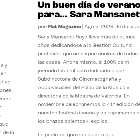
Un buen día de veran
para… Sara Mansanet
por
Flat Magazine
|
Ago 5, 2026
|
En la ciu
Sara Mansanet Royo lleva más de quince
años dedicándose a la Gestión Cultural,
profesión que ama «por encima de todas
las cosas. Ahora mismo, el 100% de mi
s y
jornada laboral está dedicado a ser
 en
Subdirectora de Cinematografía y
ctivo
Audiovisuales del Palau de la Música y
iones,
directora de la Mostra de València. En
iramé,
noviembre celebraremos la 41ª edición d
n
nuestro festival decano y os esperamos 
o
los brazos abiertos», explica.
 que
 de la
Le pedimos que nos cuente qué