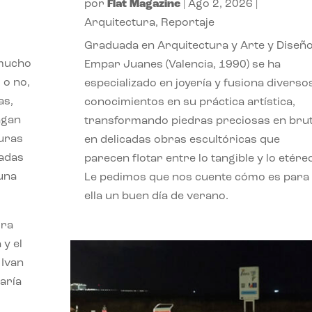
por
Flat Magazine
|
Ago 2, 2026
|
Arquitectura
,
Reportaje
Graduada en Arquitectura y Arte y Diseño
 mucho
Empar Juanes (Valencia, 1990) se ha
 o no,
especializado en joyería y fusiona diverso
as,
conocimientos en su práctica artística,
agan
transformando piedras preciosas en bru
turas
en delicadas obras escultóricas que
vadas
parecen flotar entre lo tangible y lo etére
 una
Le pedimos que nos cuente cómo es para
ella un buen día de verano.
ora
 y el
 Ivan
aría