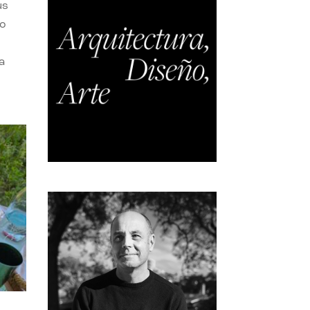
us
do
a