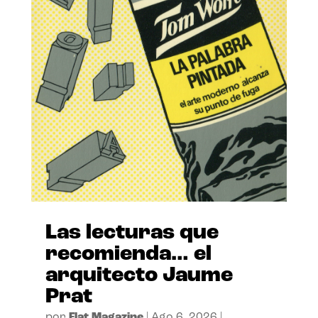
Las lecturas que
recomienda… el
arquitecto Jaume
Prat
por
Flat Magazine
|
Ago 6, 2026
|