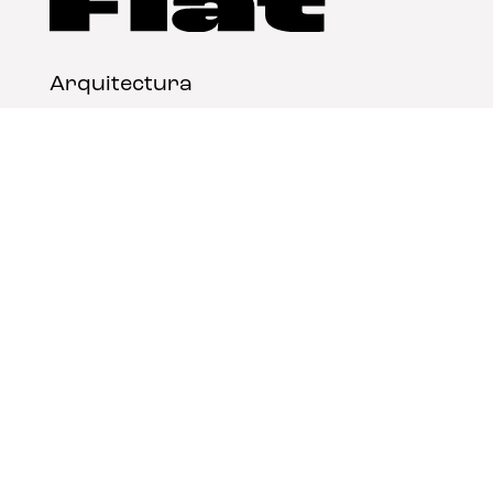
Arquitectura
Diseño
Arte
Nosotros
Nota legal
Contacto
© FLAT Magazine 2026