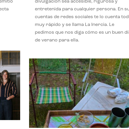
emitió
divulgación sea accesible, rigurosa y
ecta
entretenida para cualquier persona. En s
l
cuentas de redes sociales te lo cuenta to
muy rápido y se llama La Inercia. Le
pedimos que nos diga cómo es un buen dí
de verano para ella.