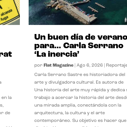
Un buen día de veran
para… Carla Serrano
rat
‘La inercia’
por
Flat Magazine
|
Ago 6, 2026
|
Reportaj
Carla Serrano Sastre es historiadora del
a
arte y divulgadora cultural. Es autora de
Una historia del arte muy rápida y dedica
 en la
trabajo a acercar la historia del arte desd
s,
una mirada amplia, conectándola con la
or de
arquitectura, la cultura y el arte
contemporáneo. Su objetivo es hacer que 