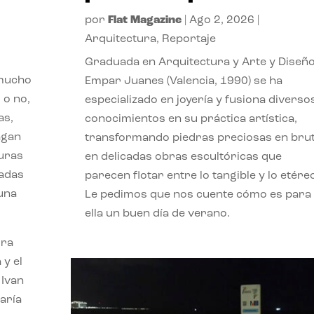
por
Flat Magazine
|
Ago 2, 2026
|
Arquitectura
,
Reportaje
Graduada en Arquitectura y Arte y Diseño
 mucho
Empar Juanes (Valencia, 1990) se ha
 o no,
especializado en joyería y fusiona diverso
as,
conocimientos en su práctica artística,
agan
transformando piedras preciosas en bru
turas
en delicadas obras escultóricas que
vadas
parecen flotar entre lo tangible y lo etére
 una
Le pedimos que nos cuente cómo es para
ella un buen día de verano.
ora
 y el
 Ivan
aría