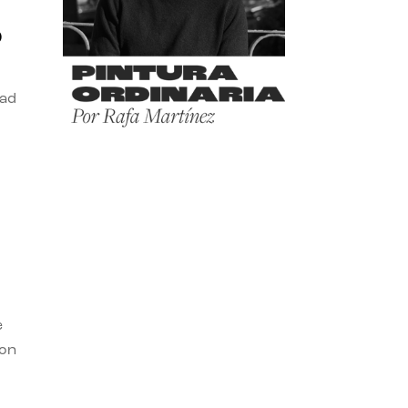
o
dad
e
con