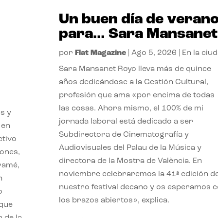
Un buen día de veran
para… Sara Mansanet
por
Flat Magazine
|
Ago 5, 2026
|
En la ciu
Sara Mansanet Royo lleva más de quince
años dedicándose a la Gestión Cultural,
profesión que ama «por encima de todas
las cosas. Ahora mismo, el 100% de mi
s y
jornada laboral está dedicado a ser
 en
Subdirectora de Cinematografía y
ctivo
Audiovisuales del Palau de la Música y
iones,
directora de la Mostra de València. En
iramé,
noviembre celebraremos la 41ª edición d
n
nuestro festival decano y os esperamos 
o
los brazos abiertos», explica.
 que
 de la