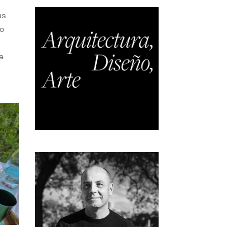
us
do
a