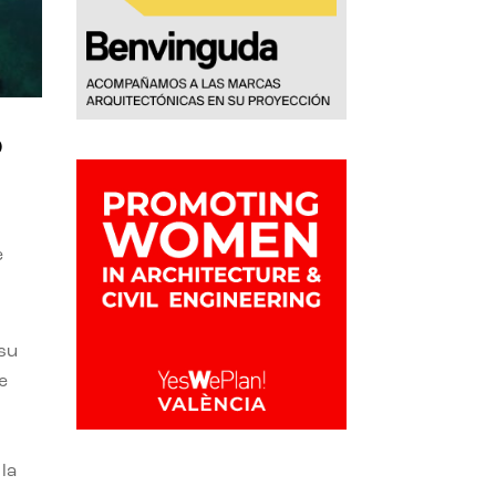
o
e
 su
e
la