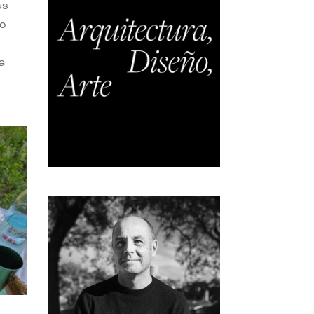
us
do
a