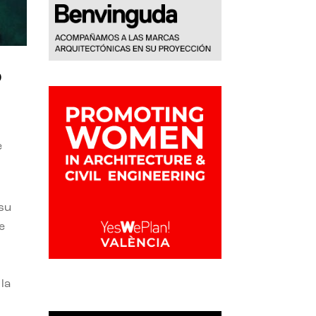
o
e
 su
e
la