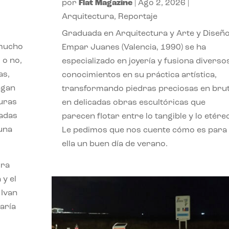
por
Flat Magazine
|
Ago 2, 2026
|
Arquitectura
,
Reportaje
Graduada en Arquitectura y Arte y Diseño
 mucho
Empar Juanes (Valencia, 1990) se ha
 o no,
especializado en joyería y fusiona diverso
as,
conocimientos en su práctica artística,
agan
transformando piedras preciosas en bru
turas
en delicadas obras escultóricas que
vadas
parecen flotar entre lo tangible y lo etére
 una
Le pedimos que nos cuente cómo es para
ella un buen día de verano.
ora
 y el
 Ivan
aría