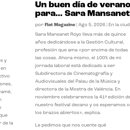
Un buen día de veran
para… Sara Mansanet
por
Flat Magazine
|
Ago 5, 2026
|
En la ciu
Sara Mansanet Royo lleva más de quince
años dedicándose a la Gestión Cultural,
profesión que ama «por encima de todas
las cosas. Ahora mismo, el 100% de mi
s y
jornada laboral está dedicado a ser
 en
Subdirectora de Cinematografía y
ctivo
Audiovisuales del Palau de la Música y
iones,
directora de la Mostra de València. En
iramé,
noviembre celebraremos la 41ª edición d
n
nuestro festival decano y os esperamos 
o
los brazos abiertos», explica.
 que
 de la
Le pedimos que nos cuente qué