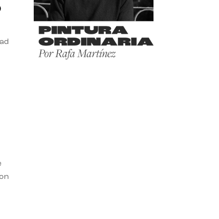
o
dad
e
con