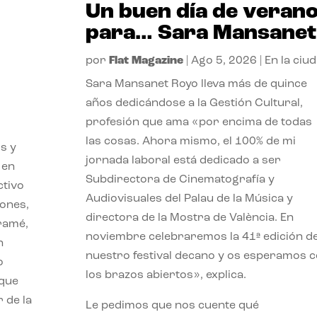
Un buen día de veran
para… Sara Mansanet
por
Flat Magazine
|
Ago 5, 2026
|
En la ciu
Sara Mansanet Royo lleva más de quince
años dedicándose a la Gestión Cultural,
profesión que ama «por encima de todas
las cosas. Ahora mismo, el 100% de mi
s y
jornada laboral está dedicado a ser
 en
Subdirectora de Cinematografía y
ctivo
Audiovisuales del Palau de la Música y
iones,
directora de la Mostra de València. En
iramé,
noviembre celebraremos la 41ª edición d
n
nuestro festival decano y os esperamos 
o
los brazos abiertos», explica.
 que
 de la
Le pedimos que nos cuente qué