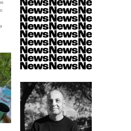
us
do
a