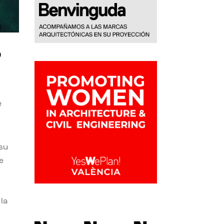
o
e
 su
e
la