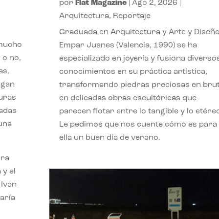
por
Flat Magazine
|
Ago 2, 2026
|
Arquitectura
,
Reportaje
Graduada en Arquitectura y Arte y Diseño
 mucho
Empar Juanes (Valencia, 1990) se ha
 o no,
especializado en joyería y fusiona diverso
as,
conocimientos en su práctica artística,
agan
transformando piedras preciosas en bru
turas
en delicadas obras escultóricas que
vadas
parecen flotar entre lo tangible y lo etére
 una
Le pedimos que nos cuente cómo es para
ella un buen día de verano.
ora
 y el
 Ivan
aría