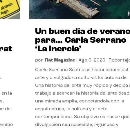
Un buen día de veran
para… Carla Serrano
rat
‘La inercia’
por
Flat Magazine
|
Ago 6, 2026
|
Reportaj
Carla Serrano Sastre es historiadora del
a
arte y divulgadora cultural. Es autora de
Una historia del arte muy rápida y dedica
 en la
trabajo a acercar la historia del arte desd
s,
una mirada amplia, conectándola con la
or de
arquitectura, la cultura y el arte
contemporáneo. Su objetivo es hacer que 
emitió
divulgación sea accesible, rigurosa y