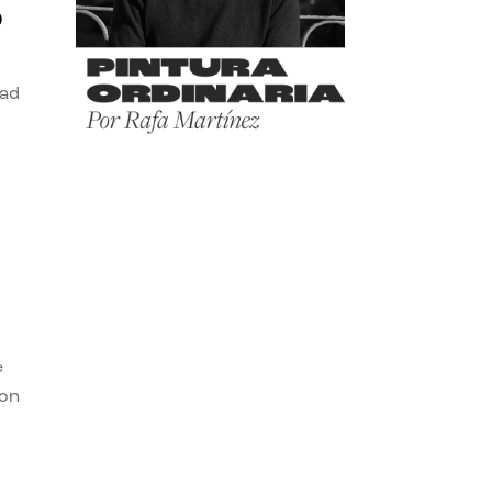
o
dad
e
con