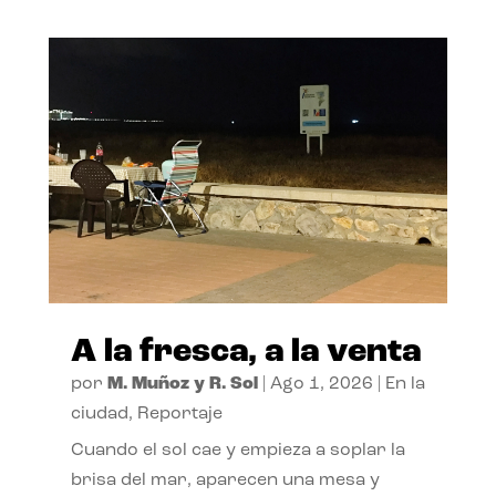
A la fresca, a la venta
por
M. Muñoz y R. Sol
|
Ago 1, 2026
|
En la
ciudad
,
Reportaje
Cuando el sol cae y empieza a soplar la
brisa del mar, aparecen una mesa y