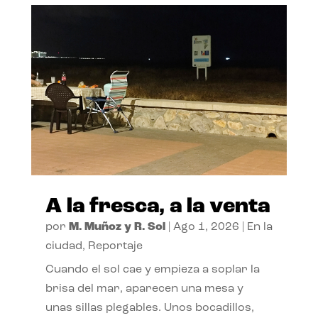
A la fresca, a la venta
por
M. Muñoz y R. Sol
|
Ago 1, 2026
|
En la
ciudad
,
Reportaje
Cuando el sol cae y empieza a soplar la
brisa del mar, aparecen una mesa y
unas sillas plegables. Unos bocadillos,