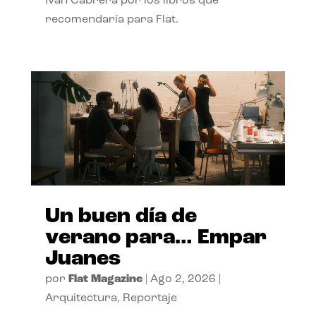
Ivan Cabrera por los libros que
recomendaría para Flat.
Un buen día de
verano para… Empar
Juanes
por
Flat Magazine
|
Ago 2, 2026
|
Arquitectura
,
Reportaje