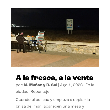
A la fresca, a la venta
por
M. Muñoz y R. Sol
|
Ago 1, 2026
|
En la
ciudad
,
Reportaje
Cuando el sol cae y empieza a soplar la
brisa del mar, aparecen una mesa y