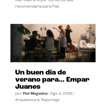
Ivan Cabrera por los libros que
recomendaría para Flat.
Un buen día de
verano para… Empar
Juanes
por
Flat Magazine
|
Ago 2, 2026
|
Arquitectura
,
Reportaje