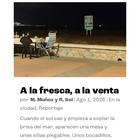
A la fresca, a la venta
por
M. Muñoz y R. Sol
|
Ago 1, 2026
|
En la
ciudad
,
Reportaje
Cuando el sol cae y empieza a soplar la
brisa del mar, aparecen una mesa y
unas sillas plegables. Unos bocadillos,