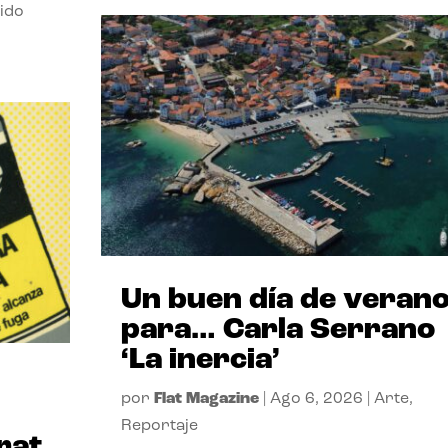
ido
Un buen día de veran
para… Carla Serrano
‘La inercia’
por
Flat Magazine
|
Ago 6, 2026
|
Arte
,
Reportaje
rat