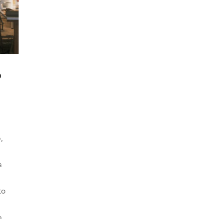
o
,
s
to
o.