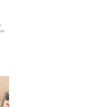
e
con