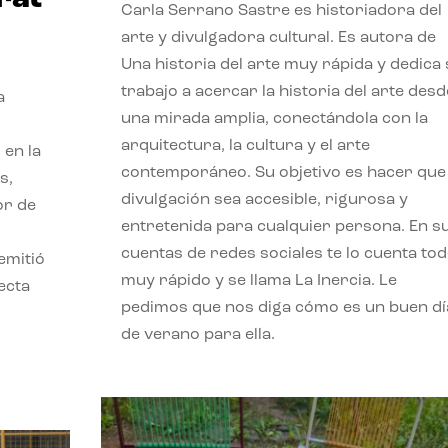
Carla Serrano Sastre es historiadora del
arte y divulgadora cultural. Es autora de
Una historia del arte muy rápida y dedica
trabajo a acercar la historia del arte desd
a
una mirada amplia, conectándola con la
arquitectura, la cultura y el arte
 en la
contemporáneo. Su objetivo es hacer que 
s,
divulgación sea accesible, rigurosa y
or de
entretenida para cualquier persona. En s
cuentas de redes sociales te lo cuenta to
emitió
muy rápido y se llama La Inercia. Le
ecta
pedimos que nos diga cómo es un buen dí
l
de verano para ella.