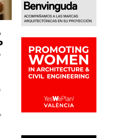
o
o
e
s
a