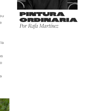
 su
e
la
us
do
a