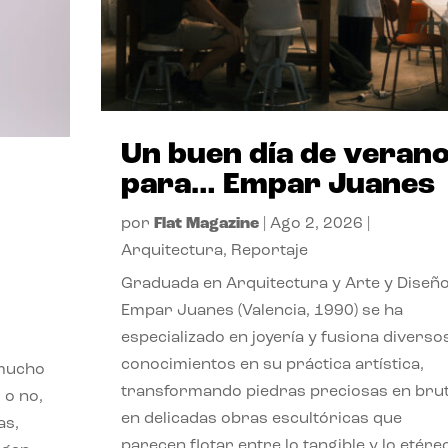
Un buen día de veran
para… Empar Juanes
por
Flat Magazine
|
Ago 2, 2026
|
Arquitectura
,
Reportaje
Graduada en Arquitectura y Arte y Diseño
Empar Juanes (Valencia, 1990) se ha
especializado en joyería y fusiona diverso
conocimientos en su práctica artística,
 mucho
transformando piedras preciosas en bru
 o no,
en delicadas obras escultóricas que
as,
parecen flotar entre lo tangible y lo etére