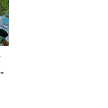
o
dad