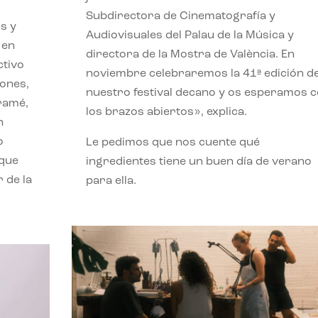
Subdirectora de Cinematografía y
s y
Audiovisuales del Palau de la Música y
 en
directora de la Mostra de València. En
ctivo
noviembre celebraremos la 41ª edición d
iones,
nuestro festival decano y os esperamos 
iramé,
los brazos abiertos», explica.
n
o
Le pedimos que nos cuente qué
 que
ingredientes tiene un buen día de verano
 de la
para ella.