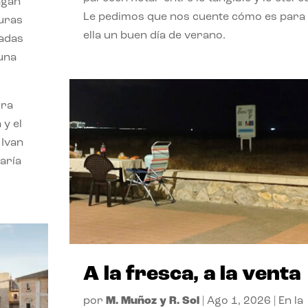
agan
Le pedimos que nos cuente cómo es para
turas
ella un buen día de verano.
vadas
 una
ora
 y el
 Ivan
aría
A la fresca, a la venta
por
M. Muñoz y R. Sol
|
Ago 1, 2026
|
En la