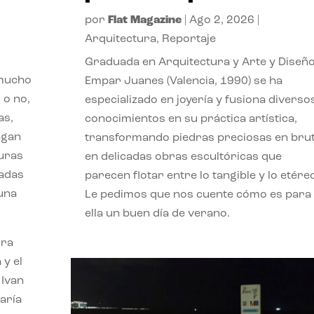
por
Flat Magazine
|
Ago 2, 2026
|
Arquitectura
,
Reportaje
Graduada en Arquitectura y Arte y Diseño
 mucho
Empar Juanes (Valencia, 1990) se ha
 o no,
especializado en joyería y fusiona diverso
as,
conocimientos en su práctica artística,
agan
transformando piedras preciosas en bru
turas
en delicadas obras escultóricas que
vadas
parecen flotar entre lo tangible y lo etére
 una
Le pedimos que nos cuente cómo es para
ella un buen día de verano.
ora
 y el
 Ivan
aría