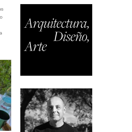
us
do
a