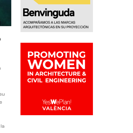
o
e
 su
e
la