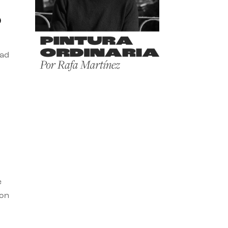
o
dad
e
con