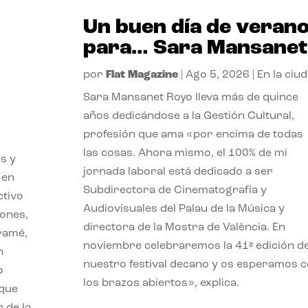
Un buen día de veran
para… Sara Mansanet
por
Flat Magazine
|
Ago 5, 2026
|
En la ciu
Sara Mansanet Royo lleva más de quince
años dedicándose a la Gestión Cultural,
profesión que ama «por encima de todas
las cosas. Ahora mismo, el 100% de mi
s y
jornada laboral está dedicado a ser
 en
Subdirectora de Cinematografía y
ctivo
Audiovisuales del Palau de la Música y
iones,
directora de la Mostra de València. En
iramé,
noviembre celebraremos la 41ª edición d
n
nuestro festival decano y os esperamos 
o
los brazos abiertos», explica.
 que
 de la