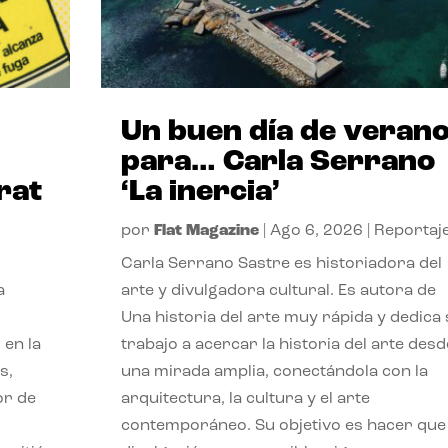
Un buen día de veran
para… Carla Serrano
rat
‘La inercia’
por
Flat Magazine
|
Ago 6, 2026
|
Reportaj
Carla Serrano Sastre es historiadora del
a
arte y divulgadora cultural. Es autora de
Una historia del arte muy rápida y dedica
 en la
trabajo a acercar la historia del arte desd
s,
una mirada amplia, conectándola con la
or de
arquitectura, la cultura y el arte
contemporáneo. Su objetivo es hacer que 