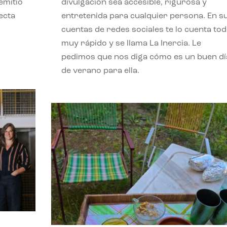
emitió
divulgación sea accesible, rigurosa y
ecta
entretenida para cualquier persona. En s
l
cuentas de redes sociales te lo cuenta to
muy rápido y se llama La Inercia. Le
pedimos que nos diga cómo es un buen dí
de verano para ella.