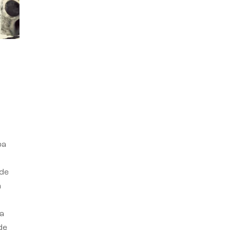
ba
 de
n
a
de