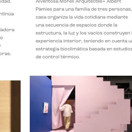
idad.
Alventosa Morell Arquitectes+ Albert
Pàmies para una familia de tres personas,
ontinúa
casa organiza la vida cotidiana mediante
una secuencia de espacios donde la
ndadora
estructura, la luz y los vacíos construyen 
lo
experiencia interior, teniendo en cuenta 
y
estrategia bioclimática basada en estudio
oras.
de control térmico.