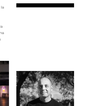
 la
la
una
s