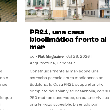
PR21, una casa
bioclimática frente al
a
mar
por
Flat Magazine
|
Jul 26, 2026
|
Arquitectura
,
Reportaje
de
Construida frente al mar sobre una
ido a
estrecha parcela entre medianeras en
 nos
Badalona, la Casa PR21 ocupa el ancho
completo del solar y se desarrolla, con su
lo que
250 metros cuadrados, en cuatro niveles
n
una terraza accesible. Diseñada por