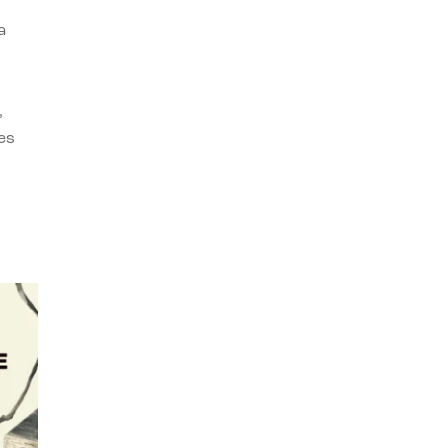
a
,
es