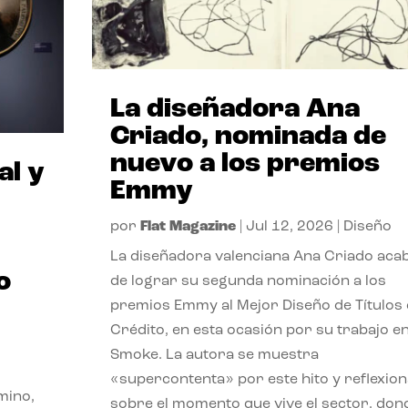
La diseñadora Ana
Criado, nominada de
nuevo a los premios
al y
Emmy
por
Flat Magazine
|
Jul 12, 2026
|
Diseño
La diseñadora valenciana Ana Criado aca
o
de lograr su segunda nominación a los
premios Emmy al Mejor Diseño de Títulos
Crédito, en esta ocasión por su trabajo e
Smoke. La autora se muestra
«supercontenta» por este hito y reflexion
mino,
sobre el momento que vive el sector, don