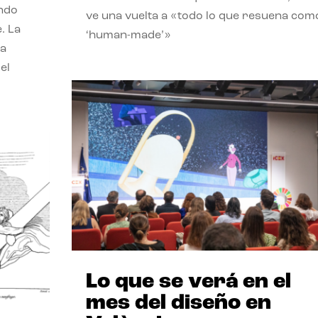
endo
ve una vuelta a «todo lo que resuena com
. La
‘human-made’»
la
el
Lo que se verá en el
mes del diseño en