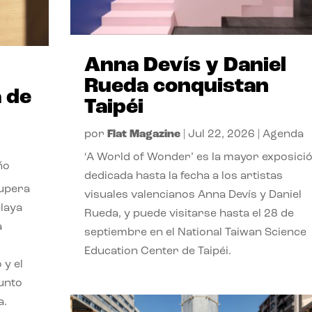
Anna Devís y Daniel
Rueda conquistan
 de
Taipéi
por
Flat Magazine
|
Jul 22, 2026
|
Agenda
‘A World of Wonder’ es la mayor exposici
ño
dedicada hasta la fecha a los artistas
cupera
visuales valencianos Anna Devís y Daniel
playa
Rueda, y puede visitarse hasta el 28 de
a
septiembre en el National Taiwan Science
Education Center de Taipéi.
 y el
punto
a.