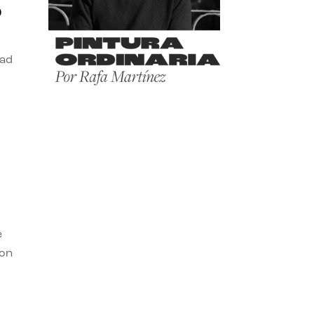
o
dad
e
con