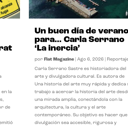
Un buen día de veran
para… Carla Serrano
rat
‘La inercia’
por
Flat Magazine
|
Ago 6, 2026
|
Reportaj
Carla Serrano Sastre es historiadora del
a
arte y divulgadora cultural. Es autora de
Una historia del arte muy rápida y dedica
 en la
trabajo a acercar la historia del arte desd
s,
una mirada amplia, conectándola con la
or de
arquitectura, la cultura y el arte
contemporáneo. Su objetivo es hacer que 
emitió
divulgación sea accesible, rigurosa y