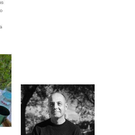
us
do
a