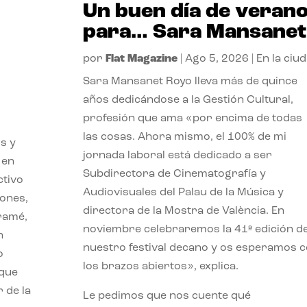
Un buen día de veran
para… Sara Mansanet
por
Flat Magazine
|
Ago 5, 2026
|
En la ciu
Sara Mansanet Royo lleva más de quince
años dedicándose a la Gestión Cultural,
profesión que ama «por encima de todas
las cosas. Ahora mismo, el 100% de mi
s y
jornada laboral está dedicado a ser
 en
Subdirectora de Cinematografía y
ctivo
Audiovisuales del Palau de la Música y
iones,
directora de la Mostra de València. En
iramé,
noviembre celebraremos la 41ª edición d
n
nuestro festival decano y os esperamos 
o
los brazos abiertos», explica.
 que
 de la
Le pedimos que nos cuente qué