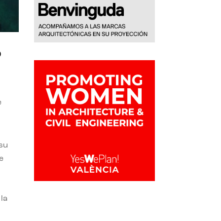
o
e
 su
e
la