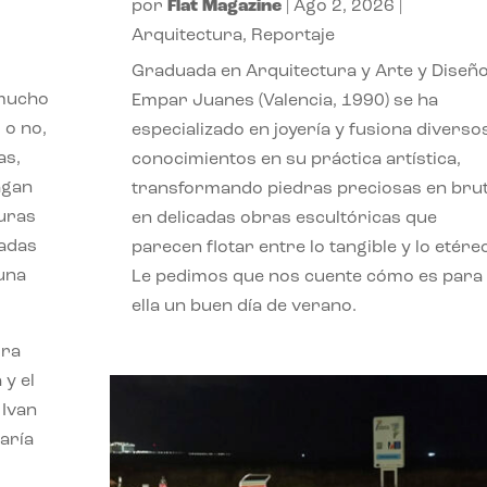
por
Flat Magazine
|
Ago 2, 2026
|
Arquitectura
,
Reportaje
Graduada en Arquitectura y Arte y Diseño
 mucho
Empar Juanes (Valencia, 1990) se ha
 o no,
especializado en joyería y fusiona diverso
as,
conocimientos en su práctica artística,
agan
transformando piedras preciosas en bru
turas
en delicadas obras escultóricas que
vadas
parecen flotar entre lo tangible y lo etére
 una
Le pedimos que nos cuente cómo es para
ella un buen día de verano.
ora
 y el
 Ivan
aría