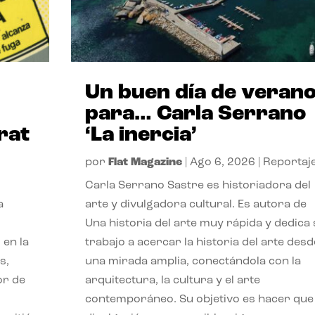
Un buen día de veran
para… Carla Serrano
rat
‘La inercia’
por
Flat Magazine
|
Ago 6, 2026
|
Reportaj
Carla Serrano Sastre es historiadora del
a
arte y divulgadora cultural. Es autora de
Una historia del arte muy rápida y dedica
 en la
trabajo a acercar la historia del arte desd
s,
una mirada amplia, conectándola con la
or de
arquitectura, la cultura y el arte
contemporáneo. Su objetivo es hacer que 