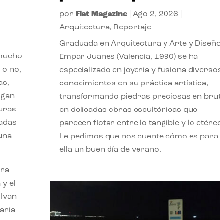
por
Flat Magazine
|
Ago 2, 2026
|
Arquitectura
,
Reportaje
Graduada en Arquitectura y Arte y Diseño
 mucho
Empar Juanes (Valencia, 1990) se ha
 o no,
especializado en joyería y fusiona diverso
as,
conocimientos en su práctica artística,
agan
transformando piedras preciosas en bru
turas
en delicadas obras escultóricas que
vadas
parecen flotar entre lo tangible y lo etére
 una
Le pedimos que nos cuente cómo es para
ella un buen día de verano.
ora
 y el
 Ivan
aría