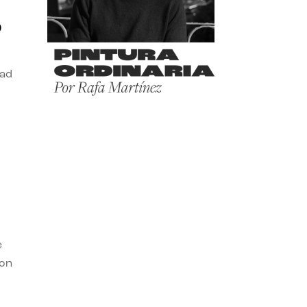
o
dad
e
con