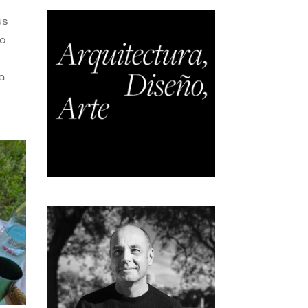
us
do
a