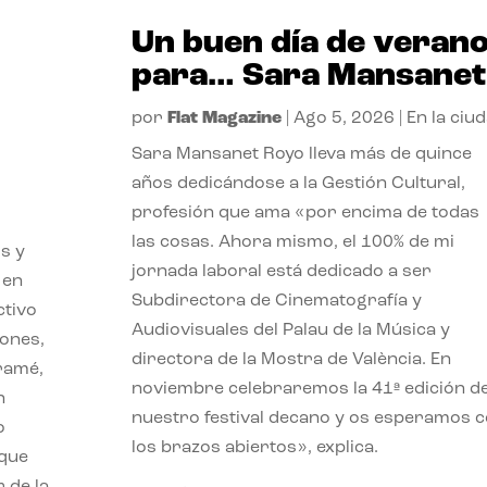
Un buen día de veran
para… Sara Mansanet
por
Flat Magazine
|
Ago 5, 2026
|
En la ciu
Sara Mansanet Royo lleva más de quince
años dedicándose a la Gestión Cultural,
profesión que ama «por encima de todas
las cosas. Ahora mismo, el 100% de mi
s y
jornada laboral está dedicado a ser
 en
Subdirectora de Cinematografía y
ctivo
Audiovisuales del Palau de la Música y
iones,
directora de la Mostra de València. En
iramé,
noviembre celebraremos la 41ª edición d
n
nuestro festival decano y os esperamos 
o
los brazos abiertos», explica.
 que
 de la