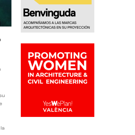
o
e
 su
e
la