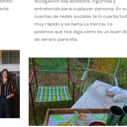
emitió
divulgación sea accesible, rigurosa y
ecta
entretenida para cualquier persona. En s
l
cuentas de redes sociales te lo cuenta to
muy rápido y se llama La Inercia. Le
pedimos que nos diga cómo es un buen dí
de verano para ella.