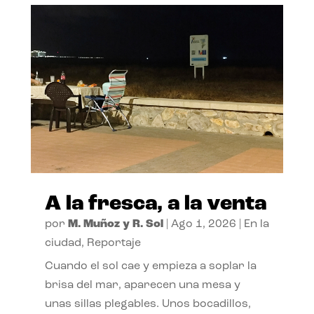
A la fresca, a la venta
por
M. Muñoz y R. Sol
|
Ago 1, 2026
|
En la
ciudad
,
Reportaje
Cuando el sol cae y empieza a soplar la
brisa del mar, aparecen una mesa y
unas sillas plegables. Unos bocadillos,