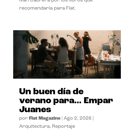
Ivan Cabrera por los libros que
recomendaría para Flat.
Un buen día de
verano para… Empar
Juanes
por
Flat Magazine
|
Ago 2, 2026
|
Arquitectura
,
Reportaje