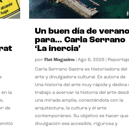
Un buen día de veran
para… Carla Serrano
rat
‘La inercia’
por
Flat Magazine
|
Ago 6, 2026
|
Reportaj
Carla Serrano Sastre es historiadora del
a
arte y divulgadora cultural. Es autora de
Una historia del arte muy rápida y dedica
 en la
trabajo a acercar la historia del arte desd
s,
una mirada amplia, conectándola con la
or de
arquitectura, la cultura y el arte
contemporáneo. Su objetivo es hacer que 
emitió
divulgación sea accesible, rigurosa y