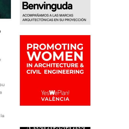
o
e
 su
e
la