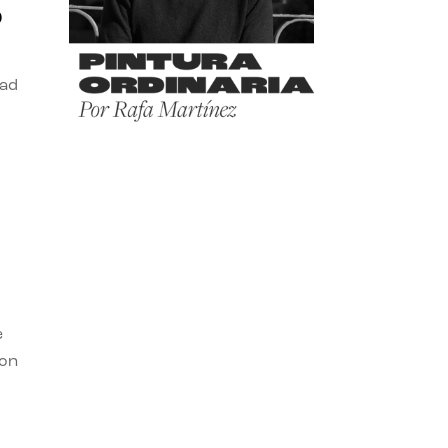
o
dad
e
con