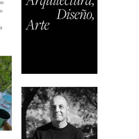
us
do
a