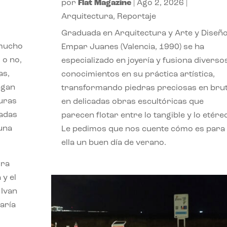
por
Flat Magazine
|
Ago 2, 2026
|
Arquitectura
,
Reportaje
Graduada en Arquitectura y Arte y Diseño
 mucho
Empar Juanes (Valencia, 1990) se ha
 o no,
especializado en joyería y fusiona diverso
as,
conocimientos en su práctica artística,
agan
transformando piedras preciosas en bru
turas
en delicadas obras escultóricas que
vadas
parecen flotar entre lo tangible y lo etére
 una
Le pedimos que nos cuente cómo es para
ella un buen día de verano.
ora
 y el
 Ivan
aría