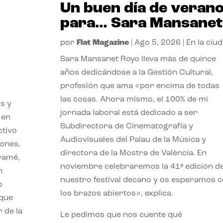
Un buen día de veran
para… Sara Mansanet
por
Flat Magazine
|
Ago 5, 2026
|
En la ciu
Sara Mansanet Royo lleva más de quince
años dedicándose a la Gestión Cultural,
profesión que ama «por encima de todas
las cosas. Ahora mismo, el 100% de mi
s y
jornada laboral está dedicado a ser
 en
Subdirectora de Cinematografía y
ctivo
Audiovisuales del Palau de la Música y
iones,
directora de la Mostra de València. En
iramé,
noviembre celebraremos la 41ª edición d
n
nuestro festival decano y os esperamos 
o
los brazos abiertos», explica.
 que
 de la
Le pedimos que nos cuente qué