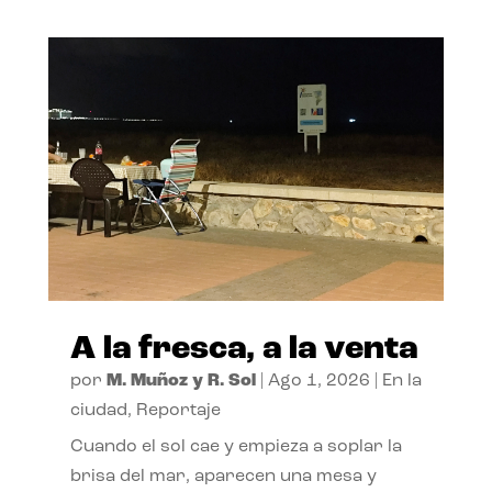
A la fresca, a la venta
por
M. Muñoz y R. Sol
|
Ago 1, 2026
|
En la
ciudad
,
Reportaje
Cuando el sol cae y empieza a soplar la
brisa del mar, aparecen una mesa y