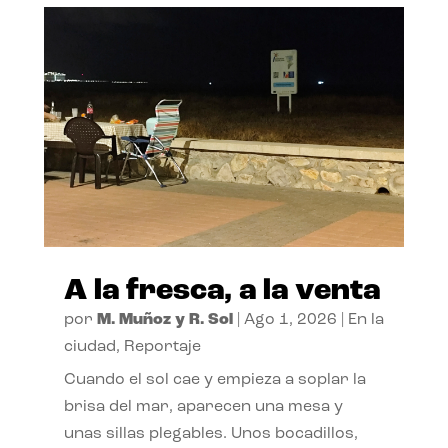
A la fresca, a la venta
por
M. Muñoz y R. Sol
|
Ago 1, 2026
|
En la
ciudad
,
Reportaje
Cuando el sol cae y empieza a soplar la
brisa del mar, aparecen una mesa y
unas sillas plegables. Unos bocadillos,