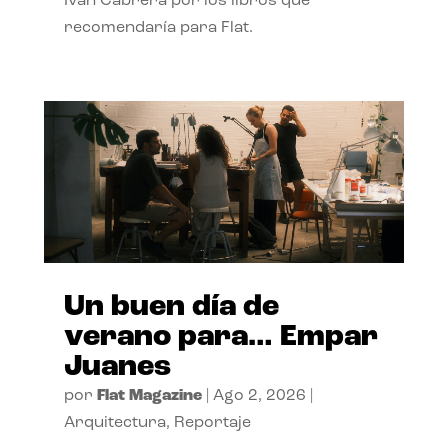
Ivan Cabrera por los libros que
recomendaría para Flat.
Un buen día de
verano para… Empar
Juanes
por
Flat Magazine
|
Ago 2, 2026
|
Arquitectura
,
Reportaje