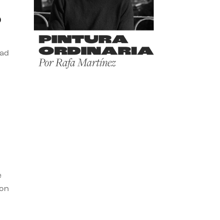
o
dad
e
con