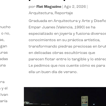
por
Flat Magazine
|
Ago 2, 2026
|
Arquitectura
,
Reportaje
Graduada en Arquitectura y Arte y Diseño
 mucho
Empar Juanes (Valencia, 1990) se ha
 o no,
especializado en joyería y fusiona diverso
as,
conocimientos en su práctica artística,
agan
transformando piedras preciosas en bru
turas
en delicadas obras escultóricas que
vadas
parecen flotar entre lo tangible y lo etére
 una
Le pedimos que nos cuente cómo es para
ella un buen día de verano.
ora
 y el
 Ivan
aría