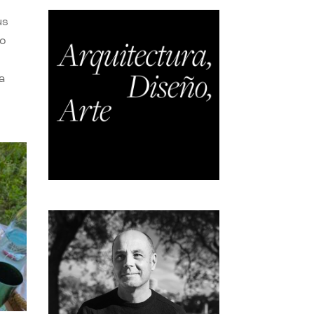
us
do
a