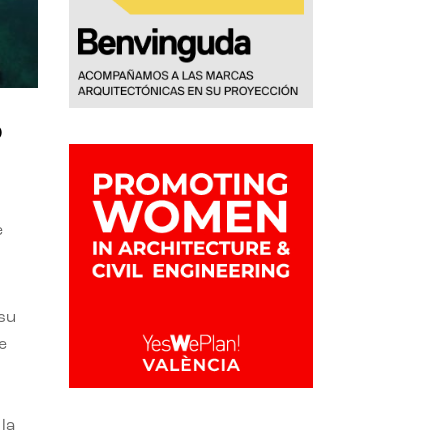
o
e
 su
e
la