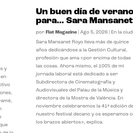
Un buen día de veran
para… Sara Mansanet
por
Flat Magazine
|
Ago 5, 2026
|
En la ciu
Sara Mansanet Royo lleva más de quince
años dedicándose a la Gestión Cultural,
profesión que ama «por encima de todas
las cosas. Ahora mismo, el 100% de mi
s y
jornada laboral está dedicado a ser
 en
Subdirectora de Cinematografía y
ctivo
Audiovisuales del Palau de la Música y
iones,
directora de la Mostra de València. En
iramé,
noviembre celebraremos la 41ª edición d
n
nuestro festival decano y os esperamos 
o
los brazos abiertos», explica.
 que
 de la