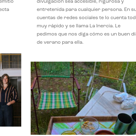
emitió
divulgación sea accesible, rigurosa y
ecta
entretenida para cualquier persona. En s
l
cuentas de redes sociales te lo cuenta to
muy rápido y se llama La Inercia. Le
pedimos que nos diga cómo es un buen dí
de verano para ella.