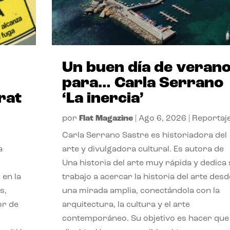
Un buen día de veran
para… Carla Serrano
rat
‘La inercia’
por
Flat Magazine
|
Ago 6, 2026
|
Reportaj
Carla Serrano Sastre es historiadora del
a
arte y divulgadora cultural. Es autora de
Una historia del arte muy rápida y dedica
 en la
trabajo a acercar la historia del arte desd
s,
una mirada amplia, conectándola con la
or de
arquitectura, la cultura y el arte
contemporáneo. Su objetivo es hacer que 