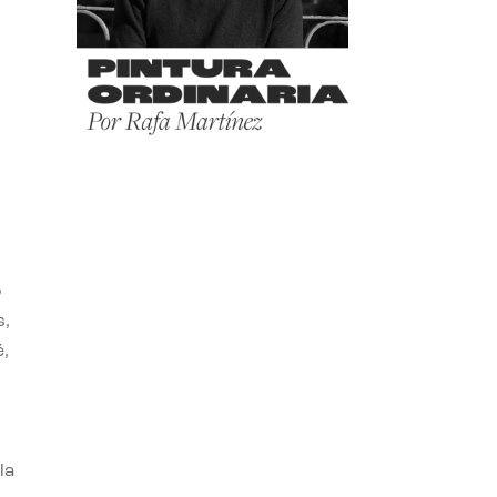
o
s,
,
la