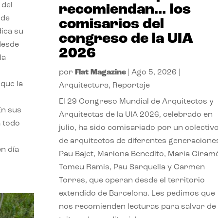
 del
recomiendan… los
 de
comisarios del
dica su
congreso de la UIA
 desde
2026
la
por
Flat Magazine
|
Ago 5, 2026
|
que la
Arquitectura
,
Reportaje
El 29 Congreso Mundial de Arquitectos y
En sus
Arquitectas de la UIA 2026, celebrado en
a todo
julio, ha sido comisariado por un colectiv
de arquitectos de diferentes generacione
n día
Pau Bajet, Mariona Benedito, Maria Giramé
Tomeu Ramis, Pau Sarquella y Carmen
Torres, que operan desde el territorio
extendido de Barcelona. Les pedimos que
nos recomienden lecturas para salvar de 