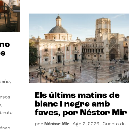
ano
es
seño,
Els últims matins de
ersos
blanc i negre amb
a,
faves, por Néstor Mir
 bruto
por
Néstor Mir
|
Ago 2, 2026
|
Cuento de
téreo.