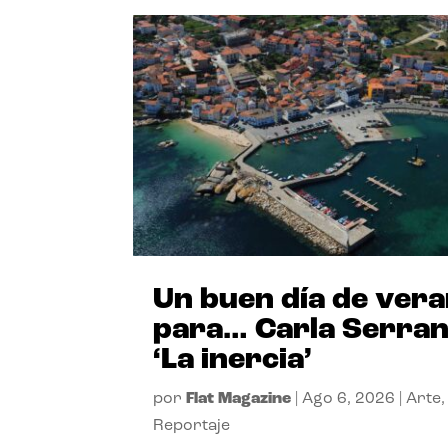
Un buen día de ver
para… Carla Serra
‘La inercia’
por
Flat Magazine
|
Ago 6, 2026
|
Arte
,
Reportaje