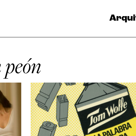
Arqui
n peón