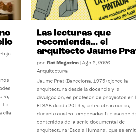
ano
Las lecturas que
llo
recomienda… el
arquitecto Jaume Pra
rtaje
por
Flat Magazine
|
Ago 6, 2026
|
Arquitectura
anos
Jaume Prat (Barcelona, 1975) ejerce la
dades
arquitectura desde la docencia y la
ura,
divulgación, es profesor de proyectos en 
. Le
ETSAB desde 2019 y, entre otras cosas,
 ella
durante cuatro temporadas fue asesor d
contenidos de la serie documental de
arquitectura ‘Escala Humana’, que se emit