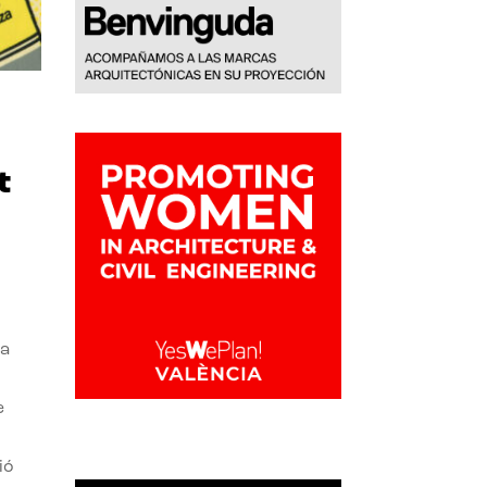
t
la
e
ió