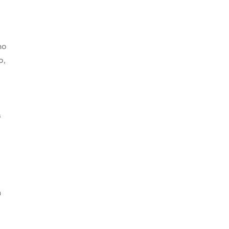
ho
o,
s
s
n