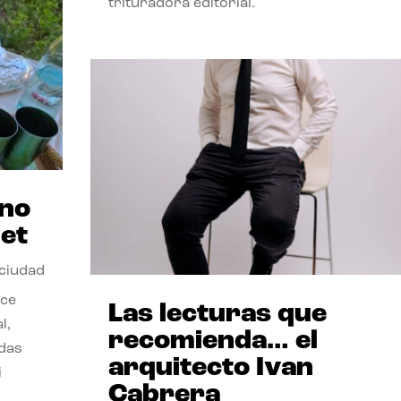
trituradora editorial.
ano
et
 ciudad
nce
Las lecturas que
l,
recomienda… el
odas
arquitecto Ivan
i
Cabrera