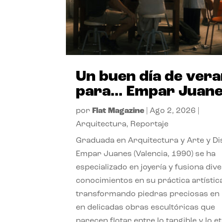
Un buen día de ver
para… Empar Juan
por
Flat Magazine
|
Ago 2, 2026
|
Arquitectura
,
Reportaje
Graduada en Arquitectura y Arte y Di
Empar Juanes (Valencia, 1990) se ha
especializado en joyería y fusiona div
conocimientos en su práctica artístic
transformando piedras preciosas en
en delicadas obras escultóricas que
parecen flotar entre lo tangible y lo e