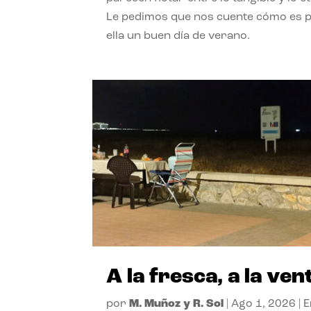
Le pedimos que nos cuente cómo es 
ella un buen día de verano.
A la fresca, a la ven
por
M. Muñoz y R. Sol
|
Ago 1, 2026
|
E