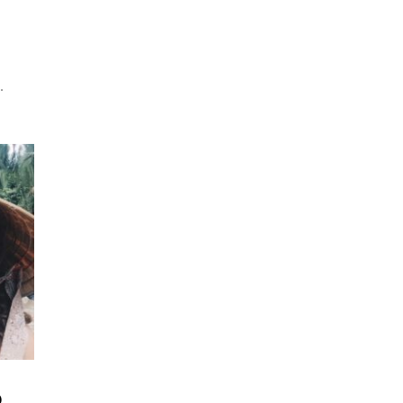
o
.
o