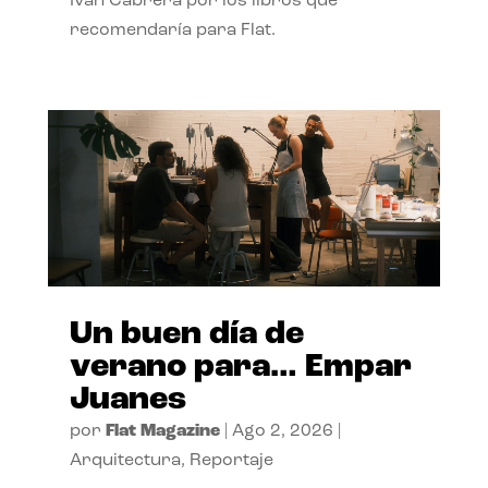
Ivan Cabrera por los libros que
recomendaría para Flat.
Un buen día de
verano para… Empar
Juanes
por
Flat Magazine
|
Ago 2, 2026
|
Arquitectura
,
Reportaje