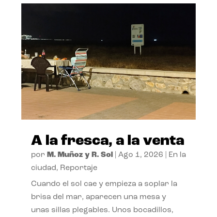
A la fresca, a la venta
por
M. Muñoz y R. Sol
|
Ago 1, 2026
|
En la
ciudad
,
Reportaje
Cuando el sol cae y empieza a soplar la
brisa del mar, aparecen una mesa y
unas sillas plegables. Unos bocadillos,