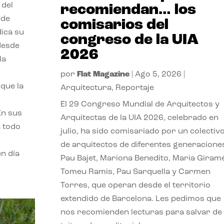
 del
recomiendan… los
 de
comisarios del
dica su
congreso de la UIA
 desde
2026
la
por
Flat Magazine
|
Ago 5, 2026
|
que la
Arquitectura
,
Reportaje
El 29 Congreso Mundial de Arquitectos y
En sus
Arquitectas de la UIA 2026, celebrado en
a todo
julio, ha sido comisariado por un colectiv
de arquitectos de diferentes generacione
n día
Pau Bajet, Mariona Benedito, Maria Giramé
Tomeu Ramis, Pau Sarquella y Carmen
Torres, que operan desde el territorio
extendido de Barcelona. Les pedimos que
nos recomienden lecturas para salvar de 