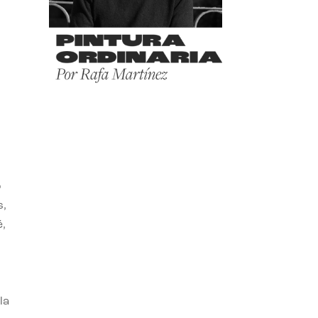
o
s,
,
la