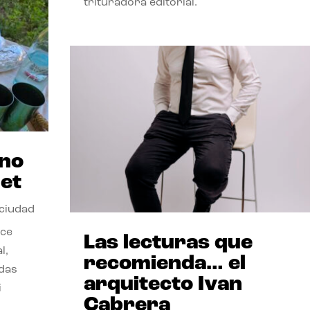
trituradora editorial.
ano
et
 ciudad
nce
Las lecturas que
l,
recomienda… el
odas
arquitecto Ivan
i
Cabrera