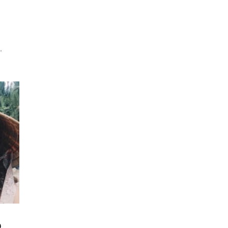
o
.
o