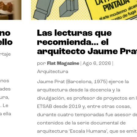
ano
Las lecturas que
llo
recomienda… el
arquitecto Jaume Pra
rtaje
por
Flat Magazine
|
Ago 6, 2026
|
Arquitectura
anos
Jaume Prat (Barcelona, 1975) ejerce la
dades
arquitectura desde la docencia y la
ura,
divulgación, es profesor de proyectos en 
. Le
ETSAB desde 2019 y, entre otras cosas,
 ella
durante cuatro temporadas fue asesor d
contenidos de la serie documental de
arquitectura ‘Escala Humana’, que se emit