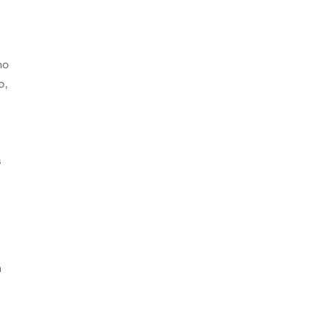
ho
o,
s
s
n