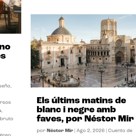
ano
es
seño,
Els últims matins de
ersos
blanc i negre amb
a,
faves, por Néstor Mir
 bruto
por
Néstor Mir
|
Ago 2, 2026
|
Cuento de
téreo.