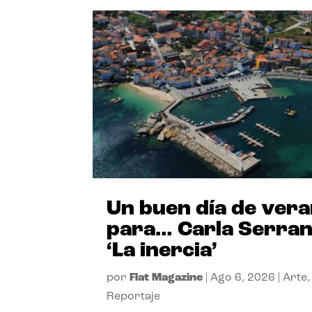
Un buen día de ver
para… Carla Serra
‘La inercia’
por
Flat Magazine
|
Ago 6, 2026
|
Arte
,
Reportaje