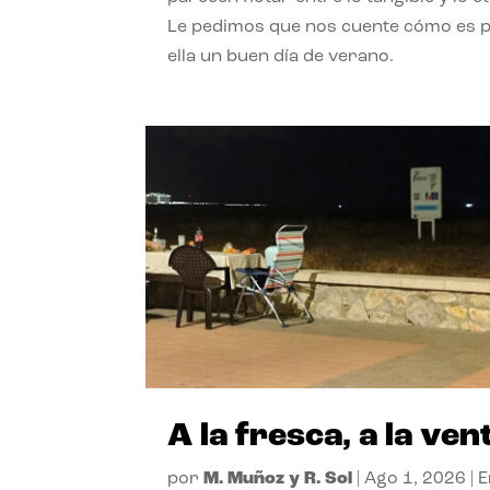
Le pedimos que nos cuente cómo es 
ella un buen día de verano.
A la fresca, a la ven
por
M. Muñoz y R. Sol
|
Ago 1, 2026
|
E