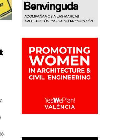
t
la
e
ió