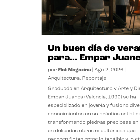
Un buen día de ver
para… Empar Juan
por
Flat Magazine
|
Ago 2, 2026
|
Arquitectura
,
Reportaje
Graduada en Arquitectura y Arte y Di
Empar Juanes (Valencia, 1990) se ha
especializado en joyería y fusiona div
conocimientos en su práctica artístic
transformando piedras preciosas en
en delicadas obras escultóricas que
parecen flotar entre lo tangible y lo e