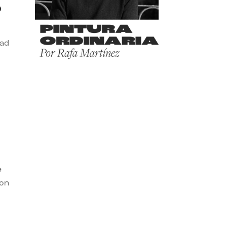
o
dad
e
con