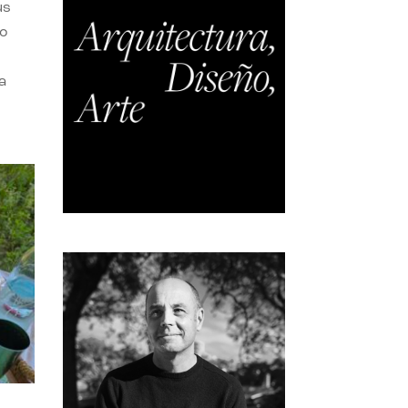
us
do
a