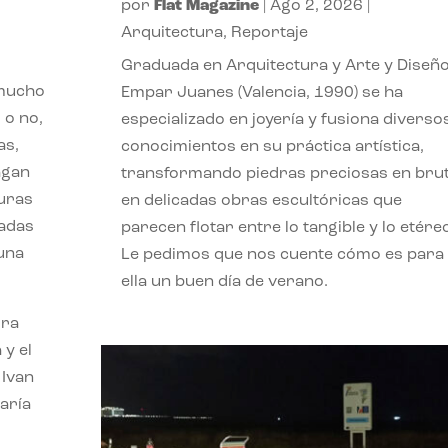
por
Flat Magazine
|
Ago 2, 2026
|
Arquitectura
,
Reportaje
Graduada en Arquitectura y Arte y Diseño
 mucho
Empar Juanes (Valencia, 1990) se ha
 o no,
especializado en joyería y fusiona diverso
as,
conocimientos en su práctica artística,
agan
transformando piedras preciosas en bru
turas
en delicadas obras escultóricas que
vadas
parecen flotar entre lo tangible y lo etére
 una
Le pedimos que nos cuente cómo es para
ella un buen día de verano.
ora
 y el
 Ivan
aría