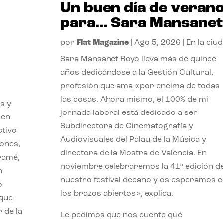
Un buen día de veran
para… Sara Mansanet
por
Flat Magazine
|
Ago 5, 2026
|
En la ciu
Sara Mansanet Royo lleva más de quince
años dedicándose a la Gestión Cultural,
profesión que ama «por encima de todas
las cosas. Ahora mismo, el 100% de mi
s y
jornada laboral está dedicado a ser
 en
Subdirectora de Cinematografía y
ctivo
Audiovisuales del Palau de la Música y
iones,
directora de la Mostra de València. En
iramé,
noviembre celebraremos la 41ª edición d
n
nuestro festival decano y os esperamos 
o
los brazos abiertos», explica.
 que
 de la
Le pedimos que nos cuente qué