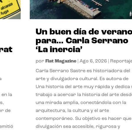
Un buen día de veran
para… Carla Serrano
rat
‘La inercia’
por
Flat Magazine
|
Ago 6, 2026
|
Reportaj
Carla Serrano Sastre es historiadora del
a
arte y divulgadora cultural. Es autora de
Una historia del arte muy rápida y dedica
 en la
trabajo a acercar la historia del arte desd
s,
una mirada amplia, conectándola con la
or de
arquitectura, la cultura y el arte
contemporáneo. Su objetivo es hacer que 
emitió
divulgación sea accesible, rigurosa y