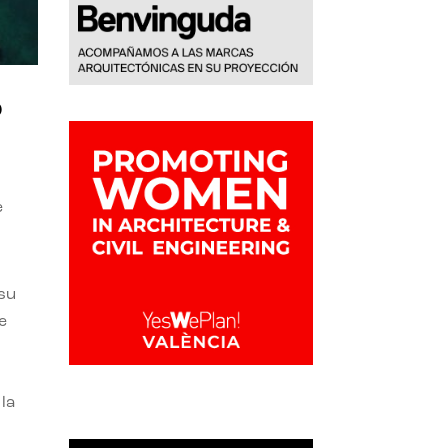
o
e
 su
e
la