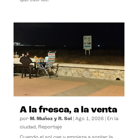
A la fresca, a la venta
por
M. Muñoz y R. Sol
|
Ago 1, 2026
|
En la
ciudad
,
Reportaje
Cuando el sol cae y empieza a soplar la