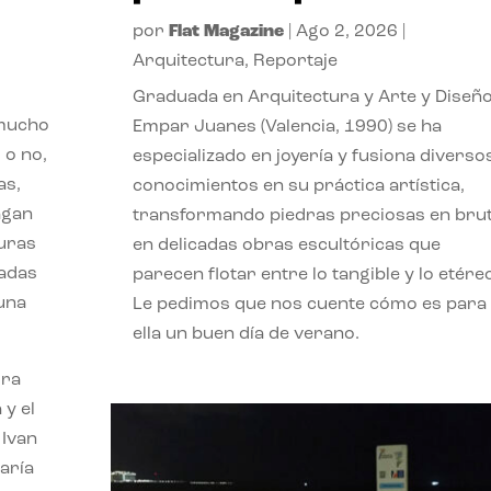
por
Flat Magazine
|
Ago 2, 2026
|
Arquitectura
,
Reportaje
Graduada en Arquitectura y Arte y Diseño
 mucho
Empar Juanes (Valencia, 1990) se ha
 o no,
especializado en joyería y fusiona diverso
as,
conocimientos en su práctica artística,
agan
transformando piedras preciosas en bru
turas
en delicadas obras escultóricas que
vadas
parecen flotar entre lo tangible y lo etére
 una
Le pedimos que nos cuente cómo es para
ella un buen día de verano.
ora
 y el
 Ivan
aría