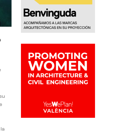
o
e
 su
e
la