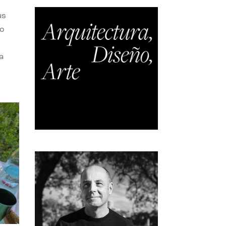
us
do
a