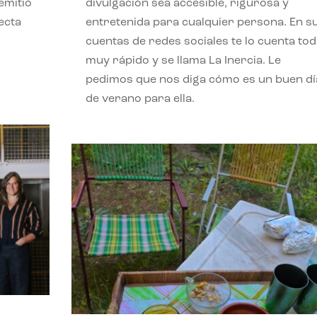
emitió
divulgación sea accesible, rigurosa y
ecta
entretenida para cualquier persona. En s
l
cuentas de redes sociales te lo cuenta to
muy rápido y se llama La Inercia. Le
pedimos que nos diga cómo es un buen dí
de verano para ella.