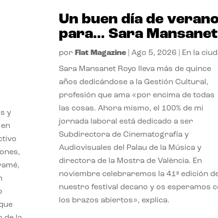
Un buen día de veran
para… Sara Mansanet
por
Flat Magazine
|
Ago 5, 2026
|
En la ciu
Sara Mansanet Royo lleva más de quince
años dedicándose a la Gestión Cultural,
profesión que ama «por encima de todas
las cosas. Ahora mismo, el 100% de mi
s y
jornada laboral está dedicado a ser
 en
Subdirectora de Cinematografía y
ctivo
Audiovisuales del Palau de la Música y
iones,
directora de la Mostra de València. En
iramé,
noviembre celebraremos la 41ª edición d
n
nuestro festival decano y os esperamos 
o
los brazos abiertos», explica.
 que
 de la