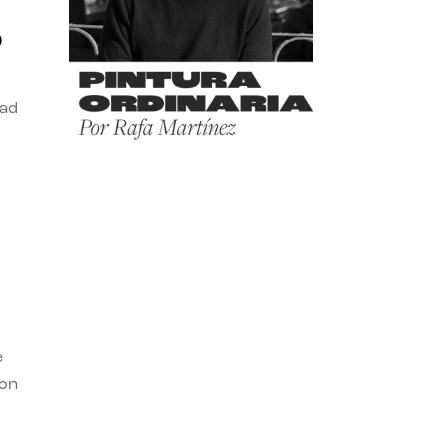
o
dad
e
con