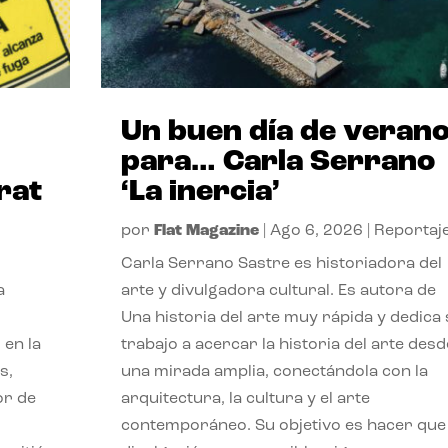
Un buen día de veran
para… Carla Serrano
rat
‘La inercia’
por
Flat Magazine
|
Ago 6, 2026
|
Reportaj
Carla Serrano Sastre es historiadora del
a
arte y divulgadora cultural. Es autora de
Una historia del arte muy rápida y dedica
 en la
trabajo a acercar la historia del arte desd
s,
una mirada amplia, conectándola con la
or de
arquitectura, la cultura y el arte
contemporáneo. Su objetivo es hacer que 