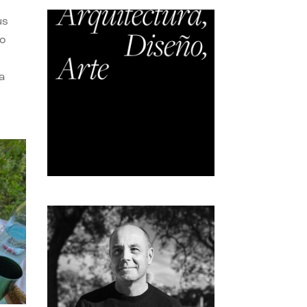
us
do
a