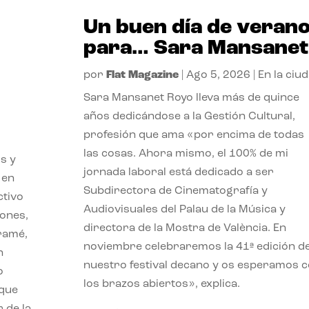
Un buen día de veran
para… Sara Mansanet
por
Flat Magazine
|
Ago 5, 2026
|
En la ciu
Sara Mansanet Royo lleva más de quince
años dedicándose a la Gestión Cultural,
profesión que ama «por encima de todas
las cosas. Ahora mismo, el 100% de mi
s y
jornada laboral está dedicado a ser
 en
Subdirectora de Cinematografía y
ctivo
Audiovisuales del Palau de la Música y
iones,
directora de la Mostra de València. En
iramé,
noviembre celebraremos la 41ª edición d
n
nuestro festival decano y os esperamos 
o
los brazos abiertos», explica.
 que
 de la