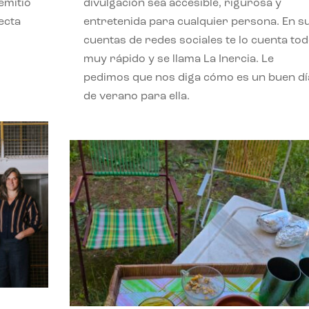
emitió
divulgación sea accesible, rigurosa y
ecta
entretenida para cualquier persona. En s
l
cuentas de redes sociales te lo cuenta to
muy rápido y se llama La Inercia. Le
pedimos que nos diga cómo es un buen dí
de verano para ella.