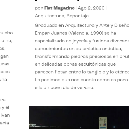
por
Flat Magazine
|
Ago 2, 2026
|
Arquitectura
,
Reportaje
Graduada en Arquitectura y Arte y Diseño
 mucho
Empar Juanes (Valencia, 1990) se ha
 o no,
especializado en joyería y fusiona diverso
as,
conocimientos en su práctica artística,
agan
transformando piedras preciosas en bru
turas
en delicadas obras escultóricas que
vadas
parecen flotar entre lo tangible y lo etére
 una
Le pedimos que nos cuente cómo es para
ella un buen día de verano.
ora
 y el
 Ivan
aría