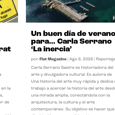
Un buen día de veran
para… Carla Serrano
rat
‘La inercia’
por
Flat Magazine
|
Ago 6, 2026
|
Reportaj
Carla Serrano Sastre es historiadora del
a
arte y divulgadora cultural. Es autora de
Una historia del arte muy rápida y dedica
 en la
trabajo a acercar la historia del arte desd
s,
una mirada amplia, conectándola con la
or de
arquitectura, la cultura y el arte
contemporáneo. Su objetivo es hacer que 