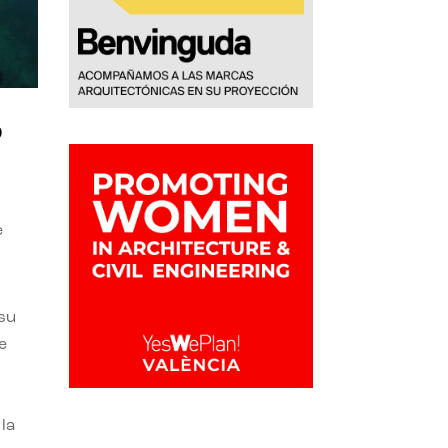
o
e
 su
e
la