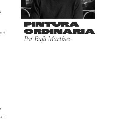
o
dad
e
con