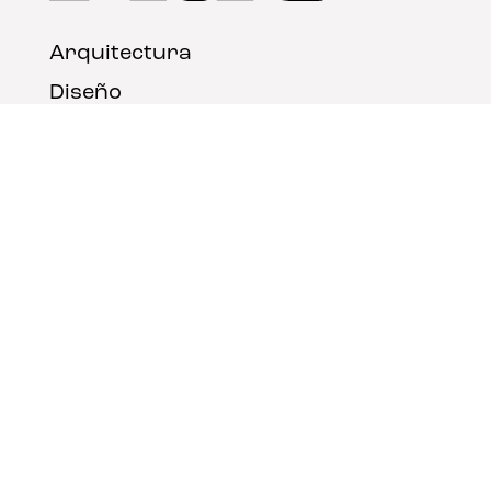
Arquitectura
Diseño
Arte
Nosotros
Nota legal
Contacto
© FLAT Magazine 2026