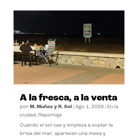
A la fresca, a la venta
por
M. Muñoz y R. Sol
|
Ago 1, 2026
|
En la
ciudad
,
Reportaje
Cuando el sol cae y empieza a soplar la
brisa del mar, aparecen una mesa y